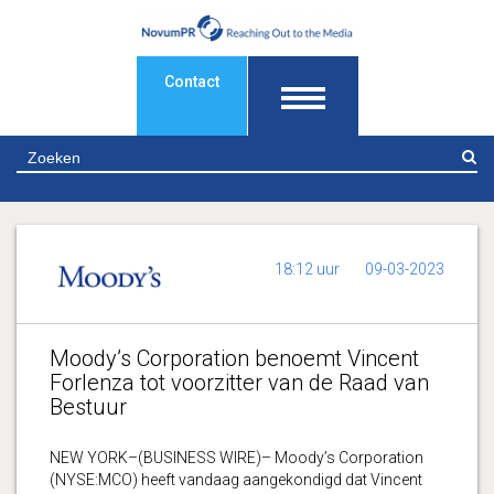
Contact
Z
18:12 uur
09-03-2023
Moody’s Corporation benoemt Vincent
Forlenza tot voorzitter van de Raad van
Bestuur
NEW YORK–(BUSINESS WIRE)– Moody’s Corporation
(NYSE:MCO) heeft vandaag aangekondigd dat Vincent