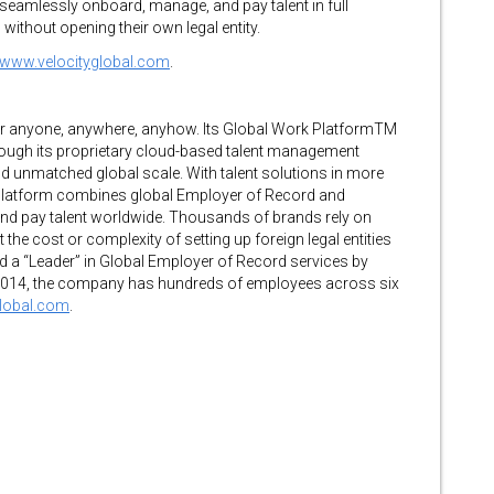
seamlessly onboard, manage, and pay talent in full
without opening their own legal entity.
www.velocityglobal.com
.
for anyone, anywhere, anyhow. Its Global Work PlatformTM
hrough its proprietary cloud-based talent management
d unmatched global scale. With talent solutions in more
e platform combines global Employer of Record and
d pay talent worldwide. Thousands of brands rely on
 the cost or complexity of setting up foreign legal entities
ed a “Leader” in Global Employer of Record services by
 2014, the company has hundreds of employees across six
global.com
.