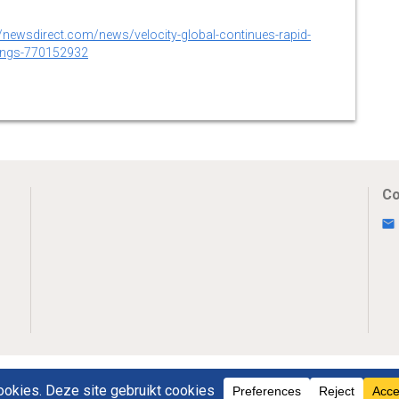
//newsdirect.com/news/velocity-global-continues-rapid-
nings-770152932
Co
Uw Privacy
Disclaimer
Novumpr © 2025