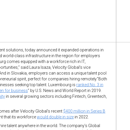
talent solutions, today announced it expanded operations in
d world-class infrastructure in the region for employers
ourg comes equipped with a workforce rich in IT,
unities,” said Laura Isaza, Velocity Global’s vice
“And in Slovakia, employers can access a unique talent pool
reneurial spirit, perfect for companies hiring remotely.”Both
inesses seeking top talent. Luxembourg is
ranked No. 3 in
n for business
” by U.S. News and World Report in 2019.
ity
in several growing sectors including Fintech, Greentech,
mes after Velocity Global’s recent
$400 million in Series B
 that its workforce
would double in size
in 2022.
 hire talent anywhere in the world. The company’s Global