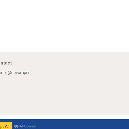
ntact
info@novumpr.nl
Om
Twitter
Facebook
LinkedIn
GooglePlus