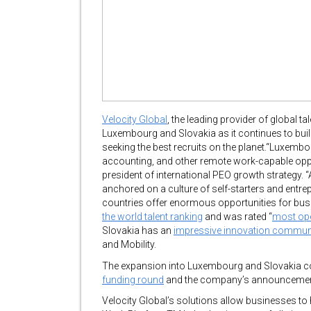
Velocity Global
, the leading provider of global 
Luxembourg and Slovakia as it continues to buil
seeking the best recruits on the planet.“Luxemb
accounting, and other remote work-capable opport
president of international PEO growth strategy. 
anchored on a culture of self-starters and entrep
countries offer enormous opportunities for bus
the world talent ranking
and was rated “
most ope
Slovakia has an
impressive innovation commun
and Mobility.
The expansion into Luxembourg and Slovakia co
funding round
and the company’s announcement
Velocity Global’s solutions allow businesses to