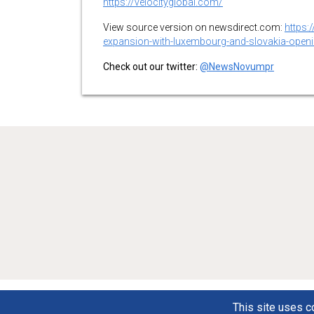
https://velocityglobal.com/
View source version on newsdirect.com:
https:
expansion-with-luxembourg-and-slovakia-ope
Check out our twitter:
@NewsNovumpr