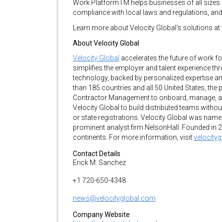
Work PlatformTM helps businesses of all sizes 
compliance with local laws and regulations, and 
Learn more about Velocity Global’s solutions at
About Velocity Global
Velocity Global
accelerates the future of work 
simplifies the employer and talent experience t
technology, backed by personalized expertise an
than 185 countries and all 50 United States, th
Contractor Management to onboard, manage, an
Velocity Global to build distributed teams without
or state registrations. Velocity Global was nam
prominent analyst firm NelsonHall. Founded in
continents. For more information, visit
velocity
Contact Details
Erick M. Sanchez
+1 720-650-4348
news@velocityglobal.com
Company Website