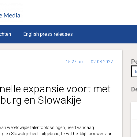
chten
English press releases
P
15:27 uur
02-08-2022
snelle expansie voort met
De
burg en Slowakije
van wereldwijde talentoplossingen, heeft vandaag
g en Slowakije heeft uitgebreid, terwijl het blijft bouwen aan