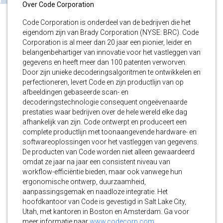
Over Code Corporation
Code Corporation is onderdeel van de bedrijven die het
eigendom zijn van Brady Corporation (NYSE: BRC). Code
Corporation is al meer dan 20 jaar een pionier, leider en
belangenbehartiger van innovatie voor het vastleggen van
gegevens en heeft meer dan 100 patenten verworven.
Door zijn unieke decoderingsalgoritmen te ontwikkelen en
perfectioneren, levert Code en zijn productlijn van op
afbeeldingen gebaseerde scan- en
decoderingstechnologie consequent ongeëvenaarde
prestaties waar bedrijven over de hele wereld elke dag
afhankelijk van zijn. Code ontwerpt en produceert een
complete productlijn met toonaangevende hardware- en
softwareoplossingen voor het vastleggen van gegevens.
De producten van Code worden niet alleen gewaardeerd
omdat ze jaar na jaar een consistent niveau van
workflow-efficiëntie bieden, maar ook vanwege hun
ergonomische ontwerp, duurzaamheid,
aanpassingsgemak en naadloze integratie. Het
hoofdkantoor van Code is gevestigd in Salt Lake City,
Utah, met kantoren in Boston en Amsterdam. Ga voor
meer informatie naar
www.codecorp.com
.