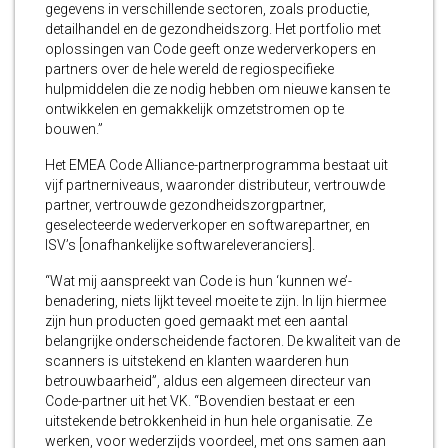
gegevens in verschillende sectoren, zoals productie,
detailhandel en de gezondheidszorg. Het portfolio met
oplossingen van Code geeft onze wederverkopers en
partners over de hele wereld de regiospecifieke
hulpmiddelen die ze nodig hebben om nieuwe kansen te
ontwikkelen en gemakkelijk omzetstromen op te
bouwen.”
Het EMEA Code Alliance-partnerprogramma bestaat uit
vijf partnerniveaus, waaronder distributeur, vertrouwde
partner, vertrouwde gezondheidszorgpartner,
geselecteerde wederverkoper en softwarepartner, en
ISV’s [onafhankelijke softwareleveranciers].
“Wat mij aanspreekt van Code is hun ‘kunnen we’-
benadering, niets lijkt teveel moeite te zijn. In lijn hiermee
zijn hun producten goed gemaakt met een aantal
belangrijke onderscheidende factoren. De kwaliteit van de
scanners is uitstekend en klanten waarderen hun
betrouwbaarheid”, aldus een algemeen directeur van
Code-partner uit het VK. “Bovendien bestaat er een
uitstekende betrokkenheid in hun hele organisatie. Ze
werken, voor wederzijds voordeel, met ons samen aan