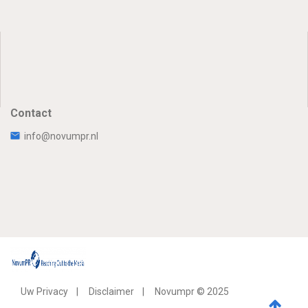
Contact
info@novumpr.nl
Uw Privacy
Disclaimer
Novumpr © 2025
Om