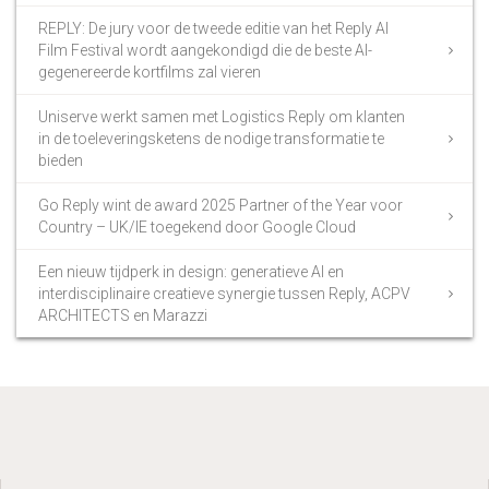
REPLY: De jury voor de tweede editie van het Reply AI
Film Festival wordt aangekondigd die de beste AI-
gegenereerde kortfilms zal vieren
Uniserve werkt samen met Logistics Reply om klanten
in de toeleveringsketens de nodige transformatie te
bieden
Go Reply wint de award 2025 Partner of the Year voor
Country – UK/IE toegekend door Google Cloud
Een nieuw tijdperk in design: generatieve AI en
interdisciplinaire creatieve synergie tussen Reply, ACPV
ARCHITECTS en Marazzi