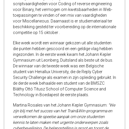
scriptvaardigheden voor Coding of reverse engineering
voor Binary, het vermogen om kwetsbaarheden in Web-
toepassingen te vinden of een mix van vaardigheden
voor Miscellaneous. Daarnaast is er studiemateriaal ter
beschikking gesteld ter voorbereiding op de internationale
competitie op 15 oktober
.
Elke week wordt een winnaar gekozen uit alle studenten
die punten hebben gescoord en een geldige vlag hebben
ingezonden. In de eerste week kwam het Johann Kepler
Gymnasium uit Leonberg, Duitsland als beste uit de bus.
De winnaar van de tweede week was een Belgische
student van Henallux University, die de Reply Cyber
Security Challenge als examen in zijn opleiding gebruikt. In
de derde week behaalde een student van de BMSZC
Bláthy Ottó Titusz School of Computer Science and
Technology in Boedapest de eerste plaats.
Martina Rosales van het Johann Kepler Gymnasium:
“We
zijn blij met het succes van het Train&Win-programma en
verwelkomen de speelse aanpak om onze studenten
kennis te laten maken met urgente onderwerpen zoals
cyberbeveiliging. De belangstelling is groot en toont de