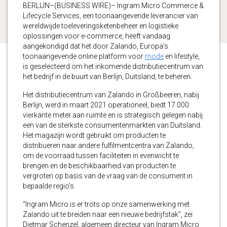
BERLIJN–(BUSINESS WIRE)– Ingram Micro Commerce &
Lifecycle Services, een toonaangevende leverancier van
wereldwijde toeleveringsketenbeheer en logistieke
oplossingen voor e-commerce, heeft vandaag
aangekondigd dat het door Zalando, Europa’s
toonaangevende online platform voor
mode
en lifestyle,
is geselecteerd om het inkomende distributiecentrum van
het bedrijf in de buurt van Berlijn, Duitsland, te beheren.
Het distributiecentrum van Zalando in Großbeeren, nabij
Berlijn, werd in maart 2021 operationeel, biedt 17.000
vierkante meter aan ruimte en is strategisch gelegen nabij
een van de sterkste consumentenmarkten van Duitsland.
Het magazijn wordt gebruikt om producten te
distribueren naar andere fulfilmentcentra van Zalando,
om de voorraad tussen faciliteiten in evenwicht te
brengen en de beschikbaarheid van producten te
vergroten op basis van de vraag van de consument in
bepaalde regio’s.
“Ingram Micro is er trots op onze samenwerking met
Zalando uit te breiden naar een nieuwe bedrijfstak”, zei
Dietmar Schenzel, algemeen directeur van Ingram Micro