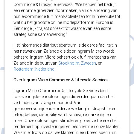
Commerce & Lifecycle Services. “We hebben het bedrijf
een enorme groei zien doormaken, van de lancering van
hun e-commerce fulfilment-activiteiten tot hun evolutie tot
wat nu het grootste online modeplatform in Europa is.
Een dergelijk traject spreekt tot waarde van een echte
strategische samenwerking.”
Het inkomende distributiecentrum is de derde faciliteit in
het netwerk van Zalando die door Ingram Micro wordt
beheerd. Ingram Micro beheert ook fulfilmentcentra van
Zalando in de buurt van
Stockholm, Zweden
, en
Rotterdam, Nederland
.
Over Ingram Micro Commerce & Lifecycle Services
Ingram Micro Commerce & Lifecycle Services biedt
toeleveringsketenoplossingen die verder gaan dan het
verbinden van vraag en aanbod. Van
grensoverschrijdende orderverwerking tot dropship- en
retourbeheer, dispositie van IT-activa, remarketing en
meer. Onze oplossingen stimuleren groei, verbeteren het
rendement op investeringen en beschermen onze klanten.
We zijn er trots op dat we klanten in een breed spectrum