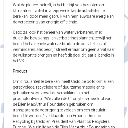
Wat de planeet betreft, is het bedrijf vastbesloten om
klimaatneutraliteit in al zijn wereldwijde activiteiten te
bereiken, door meer gebruik van hernieuwbare energie en
de verbetering van energie-efficiëntie.
Cedo zal ook het beheer van water verbeteren, met
duidelijke bewakings- en verbeteringsplannen, terwijl het
bedrijf het algehele waterverbruik in de activiteiten zal
verminderen. Het bedrijf streeft ernaar om geen afval naar
de vuilstort te brengen en heeft dit doel dit jaar al bereikt in
het VK.
Product
Om circulariteit te bereiken, heeft Cedo beloofd om alleen
gerecyclede, recyclebare of duurzame materialen te
gebruiken voor zowel de verpakking als het
productontwerp. “We zullen de Circulytics-meettool van
de Ellen MacArthur Foundation gebruiken om
transparant de voortgang te volgen om een circulair
bedrijf te worden,” verklaarde Ton Emans, Director
Recycling bij Cedo en President van Plastics Recyclers
Europe. “We zijn lid van de Ellen MacArthur Foundation en