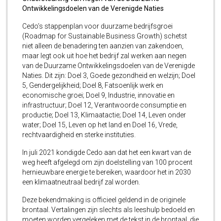
Ontwikkelingsdoelen van de Verenigde Naties
Cedo’s stappenplan voor duurzame bedrijfsgroei
(Roadmap for Sustainable Business Growth) schetst
niet alleen de benadering ten aanzien van zakendoen,
maar legt ook uit hoe het bedrijf zal werken aan negen
van de Duurzame Ontwikkelingsdoelen van de Verenigde
Naties. Dit zijn: Doel 3, Goede gezondheid en welzijn; Doel
5, Gendergelijkheid; Doel 8, Fatsoenlijk werk en
economische groei; Doel 9, Industrie, innovatie en
infrastructuur; Doel 12, Verantwoorde consumptie en
productie; Doel 13, Klimaatactie; Doel 14, Leven onder
water; Doel 15, Leven op het land en Doel 16, Vrede,
rechtvaardigheid en sterke instituties.
In juli 2021 kondigde Cedo aan dat het een kwart van de
weg heeft afgelegd om zijn doelstelling van 100 procent
hernieuwbare energie te bereiken, waardoor het in 2030
een klimaatneutraal bedrijf zal worden.
Deze bekendmaking is officieel geldend in de originele
brontaal. Vertalingen zijn slechts als leeshulp bedoeld en
moeten worden vergeleken met de tekst in de brontaal, die