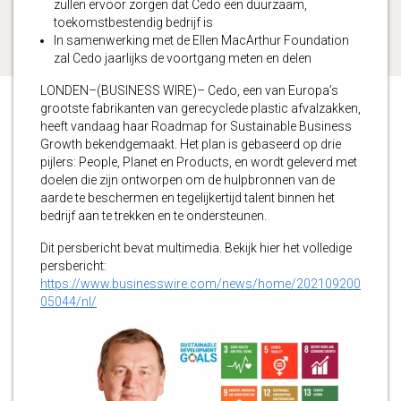
zullen ervoor zorgen dat Cedo een duurzaam,
toekomstbestendig bedrijf is
In samenwerking met de Ellen MacArthur Foundation
zal Cedo jaarlijks de voortgang meten en delen
LONDEN–(BUSINESS WIRE)– Cedo, een van Europa’s
grootste fabrikanten van gerecyclede plastic afvalzakken,
heeft vandaag haar Roadmap for Sustainable Business
Growth bekendgemaakt. Het plan is gebaseerd op drie
pijlers: People, Planet en Products, en wordt geleverd met
doelen die zijn ontworpen om de hulpbronnen van de
aarde te beschermen en tegelijkertijd talent binnen het
bedrijf aan te trekken en te ondersteunen.
Dit persbericht bevat multimedia. Bekijk hier het volledige
persbericht:
https://www.businesswire.com/news/home/202109200
05044/nl/