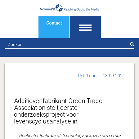
Contact
Z
15:59 uur
13-09-2021
Additievenfabrikant Green Trade
Association stelt eerste
onderzoeksproject voor
levenscyclusanalyse in
Rochester Institute of Technology gekozen om eerste