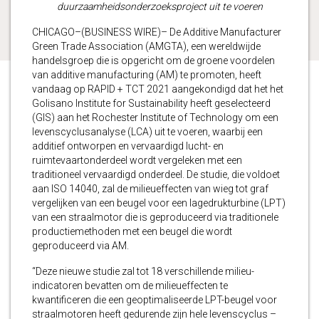
duurzaamheidsonderzoeksproject uit te voeren
CHICAGO–(BUSINESS WIRE)– De Additive Manufacturer
Green Trade Association (AMGTA), een wereldwijde
handelsgroep die is opgericht om de groene voordelen
van additive manufacturing (AM) te promoten, heeft
vandaag op RAPID + TCT 2021 aangekondigd dat het het
Golisano Institute for Sustainability heeft geselecteerd
(GIS) aan het Rochester Institute of Technology om een
levenscyclusanalyse (LCA) uit te voeren, waarbij een
additief ontworpen en vervaardigd lucht- en
ruimtevaartonderdeel wordt vergeleken met een
traditioneel vervaardigd onderdeel. De studie, die voldoet
aan ISO 14040, zal de milieueffecten van wieg tot graf
vergelijken van een beugel voor een lagedrukturbine (LPT)
van een straalmotor die is geproduceerd via traditionele
productiemethoden met een beugel die wordt
geproduceerd via AM.
“Deze nieuwe studie zal tot 18 verschillende milieu-
indicatoren bevatten om de milieueffecten te
kwantificeren die een geoptimaliseerde LPT-beugel voor
straalmotoren heeft gedurende zijn hele levenscyclus –