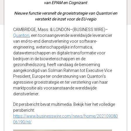
van EPAM en Cognizant
Nieuwe functie versnelt de groeistrategie van Quantori en
versterkt de inzet voor de EU-regio
CAMBRIDGE, Mass. & LONDON–(BUSINESS WIRE)–
Quantori
, een toonaangevende wereldwijde leverancier
van end-to-end dienstverlening voor software-
engineering, wetenschappelijke informatica,
datawetenschappen en digitale transformatie voor
bedrijven in de biowetenschappen en de
gezondheidszorg, heeft vandaag de benoeming
aangekondigd van Solman Rahman tot Executive Vice
President, Europe ter ondersteuning van Quantori’s
agressieve groeistrategie en ter versterking van haar
marktpositie als vooraanstaande wereldwijde
dienstverlener.
Dit persbericht bevat multimedia. Bekijk hier het volledige
persbericht:
https://www.businesswire.com/news/home/202109080
06190/nl/