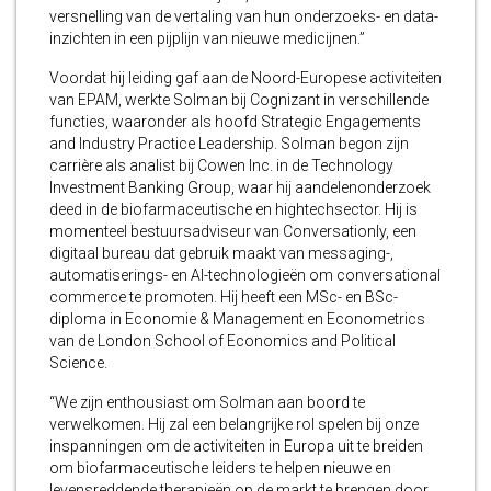
versnelling van de vertaling van hun onderzoeks- en data-
inzichten in een pijplijn van nieuwe medicijnen.”
Voordat hij leiding gaf aan de Noord-Europese activiteiten
van EPAM, werkte Solman bij Cognizant in verschillende
functies, waaronder als hoofd Strategic Engagements
and Industry Practice Leadership. Solman begon zijn
carrière als analist bij Cowen Inc. in de Technology
Investment Banking Group, waar hij aandelenonderzoek
deed in de biofarmaceutische en hightechsector. Hij is
momenteel bestuursadviseur van Conversationly, een
digitaal bureau dat gebruik maakt van messaging-,
automatiserings- en AI-technologieën om conversational
commerce te promoten. Hij heeft een MSc- en BSc-
diploma in Economie & Management en Econometrics
van de London School of Economics and Political
Science.
“We zijn enthousiast om Solman aan boord te
verwelkomen. Hij zal een belangrijke rol spelen bij onze
inspanningen om de activiteiten in Europa uit te breiden
om biofarmaceutische leiders te helpen nieuwe en
levensreddende therapieën op de markt te brengen door