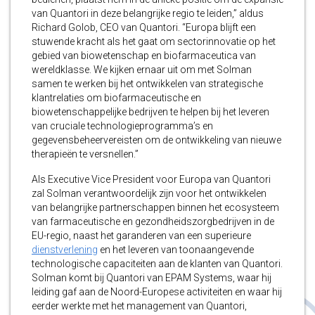
van Quantori in deze belangrijke regio te leiden,” aldus
Richard Golob, CEO van Quantori. “Europa blijft een
stuwende kracht als het gaat om sectorinnovatie op het
gebied van biowetenschap en biofarmaceutica van
wereldklasse. We kijken ernaar uit om met Solman
samen te werken bij het ontwikkelen van strategische
klantrelaties om biofarmaceutische en
biowetenschappelijke bedrijven te helpen bij het leveren
van cruciale technologieprogramma’s en
gegevensbeheervereisten om de ontwikkeling van nieuwe
therapieën te versnellen.”
Als Executive Vice President voor Europa van Quantori
zal Solman verantwoordelijk zijn voor het ontwikkelen
van belangrijke partnerschappen binnen het ecosysteem
van farmaceutische en gezondheidszorgbedrijven in de
EU-regio, naast het garanderen van een superieure
dienstverlening
en het leveren van toonaangevende
technologische capaciteiten aan de klanten van Quantori.
Solman komt bij Quantori van EPAM Systems, waar hij
leiding gaf aan de Noord-Europese activiteiten en waar hij
eerder werkte met het management van Quantori,