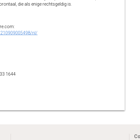
ontaal, die als enige rechtsgeldig is.
ire.com:
0210909005498/nl/
833 1644
Co