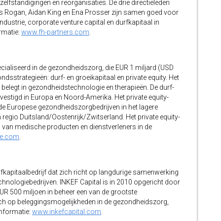
elfstandigingen en reorganisaties. De drie directieleden
us Rogan, Aidan King en Ena Prosser zijn samen goed voor
dustrie, corporate venture capital en durfkapitaal in
rmatie:
www.fh-partners.com
.
ecialiseerd in de gezondheidszorg, die EUR 1 miljard (USD
ondsstrategieën: durf- en groeikapitaal en private equity. Het
 belegt in gezondheidstechnologie en therapieën. De durf-
evestigd in Europa en Noord-Amerika. Het private equity-
de Europese gezondheidszorgbedrijven in het lagere
gio Duitsland/Oostenrijk/Zwitserland. Het private equity-
s van medische producten en dienstverleners in de
re.com
.
fkapitaalbedrijf dat zich richt op langdurige samenwerking
chnologiebedrijven. INKEF Capital is in 2010 opgericht door
R 500 miljoen in beheer een van de grootste
zich op beleggingsmogelijkheden in de gezondheidszorg,
informatie:
www.inkefcapital.com
.