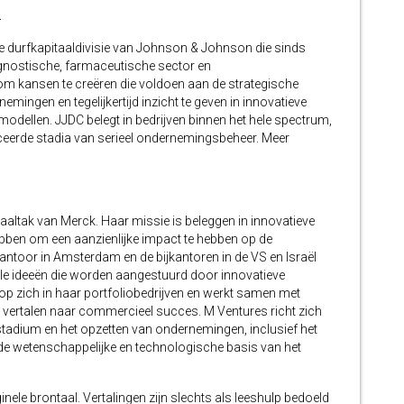
.
e durfkapitaaldivisie van Johnson & Johnson die sinds
gnostische, farmaceutische sector en
m kansen te creëren die voldoen aan de strategische
mingen en tegelijkertijd inzicht te geven in innovatieve
odellen. JJDC belegt in bedrijven binnen het hele spectrum,
nceerde stadia van serieel ondernemingsbeheer. Meer
taaltak van Merck. Haar missie is beleggen in innovatieve
ebben om een aanzienlijke impact te hebben op de
dkantoor in Amsterdam en de bijkantoren in de VS en Israël
ele ideeën die worden aangestuurd door innovatieve
p zich in haar portfoliobedrijven en werkt samen met
vertalen naar commercieel succes. M Ventures richt zich
 stadium en het opzetten van ondernemingen, inclusief het
de wetenschappelijke en technologische basis van het
inele brontaal. Vertalingen zijn slechts als leeshulp bedoeld