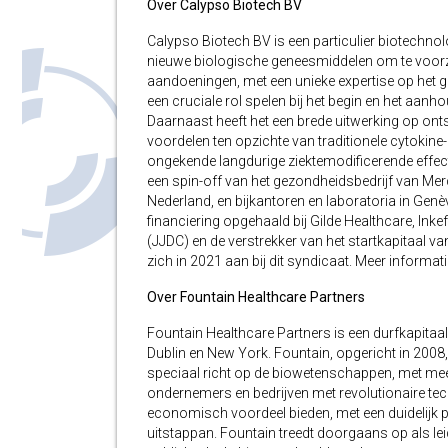
Over Calypso Biotech BV
Calypso Biotech BV is een particulier biotechnol
nieuwe biologische geneesmiddelen om te voorz
aandoeningen, met een unieke expertise op het ge
een cruciale rol spelen bij het begin en het aan
Daarnaast heeft het een brede uitwerking op ont
voordelen ten opzichte van traditionele cytokine
ongekende langdurige ziektemodificerende effec
een spin-off van het gezondheidsbedrijf van M
Nederland, en bijkantoren en laboratoria in Genève
financiering opgehaald bij Gilde Healthcare, Ink
(JJDC) en de verstrekker van het startkapitaal va
zich in 2021 aan bij dit syndicaat. Meer informat
Over Fountain Healthcare Partners
Fountain Healthcare Partners is een durfkapita
Dublin en New York. Fountain, opgericht in 2008, 
speciaal richt op de biowetenschappen, met meer
ondernemers en bedrijven met revolutionaire tec
economisch voordeel bieden, met een duidelijk
uitstappan. Fountain treedt doorgaans op als leide