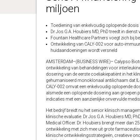
miljoen
Toediening van enkelvoudig oplopende dosis 
Dr Jos G.A. Houbiers MD, PhD treedt in dienst 
Fountain Healthcare Partners voegt zich bij be
Ontwikkeling van CALY-002 voor auto-immuunzi
huidaandoeningen wordt versneld
AMSTERDAM–(BUSINESS WIRE)– Calypso Biotech,
ontwikkeling van behandelingen voor interleukin
dosering van de eerste coeliakiepatiënt in het k
gehumaniseerd monoklonaal antilichaam dat IL-1
CALY-002 omvat een enkelvoudig oplopende doser
alsmede een oplopende dosering aan groepen pati
indicaties met een aanzienlijke onvervulde medis
Het bedrijf breidt nu het senior klinisch manage
klinische evaluatie. Dr Jos G.A. Houbiers MD, PhD 
Medical Officer. Dr. Houbiers brengt meer dan 25
ontwikkeling met zich mee uit grote farmaceutis
klinische ontwikkelingsstrategieën, creatieve o