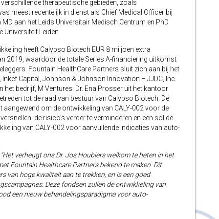
verschillende therapeutische gebieden, zoals
 meest recentelijk in dienst als Chief Medical Officer bij
n MD aan het Leids Universitair Medisch Centrum en PhD
Universiteit Leiden
ikkeling heeft Calypso Biotech EUR 8 miljoen extra
n 2019, waardoor de totale Series A-financiering uitkomst
eggers. Fountain HealthCare Partners sluit zich aan bij het
Inkef Capital, Johnson & Johnson Innovation – JJDC, Inc.
n het bedrijf, M Ventures. Dr. Ena Prosser uit het kantoor
getreden tot de raad van bestuur van Calypso Biotech. De
rdt aangewend om de ontwikkeling van CALY-002 voor de
versnellen, de risico’s verder te verminderen en een solide
ikkeling van CALY-002 voor aanvullende indicaties van auto-
:
“Het verheugt ons Dr. Jos Houbiers welkom te heten in het
 met Fountain Healthcare Partners bekend te maken. Dit
van hoge kwaliteit aan te trekken, en is een goed
gscampagnes. Deze fondsen zullen de ontwikkeling van
 nood een nieuw behandelingsparadigma voor auto-