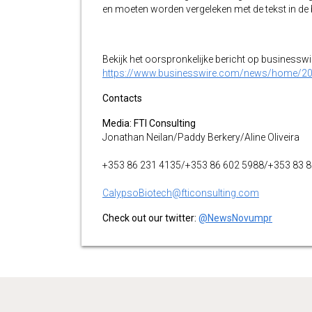
en moeten worden vergeleken met de tekst in de br
Bekijk het oorspronkelijke bericht op businessw
https://www.businesswire.com/news/home/2
Contacts
Media: FTI Consulting
Jonathan Neilan/Paddy Berkery/Aline Oliveira
+353 86 231 4135/+353 86 602 5988/+353 83 
CalypsoBiotech@fticonsulting.com
Check out our twitter:
@NewsNovumpr