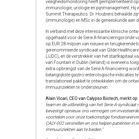
veiligheidsmonitoring heeft geïmplementeerd op 
immunologie, urologie en pijnmanagement. Hij was
Summit Therapeutics. Dr. Houbiers behaalde zij
(immunologie) en MSc in de geneeskunde aan de 
In verband met deze interessantie klinische ontw
opgehaald voor de Serie A-financieringsronde va
op EUR 28 miljoen van nieuwe en terugkerende bel
gerenommeerde syndicaat van Gilde Healthcare, 
(JJDC), en de verstrekker van het startkapitaal va
van Fountain in Dublin (Ierland) is eveneens toe
extra opbrengst van de Serie A-financiering wo
belangrijkste gastro-enterologische indicaties te 
translationeel pakket te ontwikkelen om de ontw
immuunziekten te ondersteunen.
Alain Vicari, CEO van Calypso Biotech, merkt op
team en de uitbreiding van het Serie A-syndicaat
bevestigt opnieuw ons vermogen om investeerders 
voorteken voor onze toekomstige fondsenwervin
CALY-002 versnellen en ons helpen patiënten in
immuunziekten aan te bieden.”