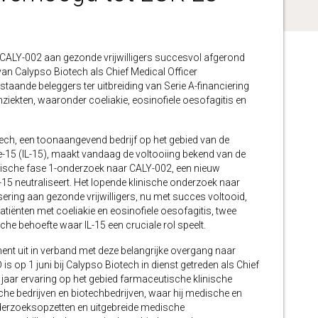
CALY-002 aan gezonde vrijwilligers succesvol afgerond
van Calypso Biotech als Chief Medical Officer
staande beleggers ter uitbreiding van Serie A-financiering
ekten, waaronder coeliakie, eosinofiele oesofagitis en
 een toonaangevend bedrijf op het gebied van de
e-15 (IL-15), maakt vandaag de voltooiing bekend van de
linische fase 1-onderzoek naar CALY-002, een nieuw
5 neutraliseert. Het lopende klinische onderzoek naar
ing aan gezonde vrijwilligers, nu met succes voltooid,
ënten met coeliakie en eosinofiele oesofagitis, twee
che behoefte waar IL-15 een cruciale rol speelt.
ment uit in verband met deze belangrijke overgang naar
is op 1 juni bij Calypso Biotech in dienst getreden als Chief
 jaar ervaring op het gebied farmaceutische klinische
che bedrijven en biotechbedrijven, waar hij medische en
nderzoeksopzetten en uitgebreide medische