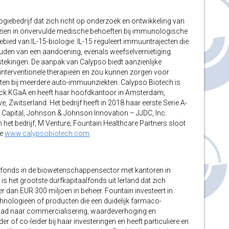
ogiebedrijf dat zich richt op onderzoek en ontwikkeling van
ien in onvervulde medische behoeften bij immunologische
bied van IL-15-biologie. IL-15 reguleert immuuntrajecten die
houden van een aandoening, evenals weefselvernietiging.
stekingen. De aanpak van Calypso biedt aanzienlijke
-interventionele therapieën en zou kunnen zorgen voor
ten bij meerdere auto-immuunziekten. Calypso Biotech is
erck KGaA en heeft haar hoofdkantoor in Amsterdam,
, Zwitserland. Het bedrijf heeft in 2018 haar eerste Serie A-
ef Capital, Johnson & Johnson Innovation – JJDC, Inc.
n het bedrijf, M Venture; Fountain Healthcare Partners sloot
ie
www.calypsobiotech.com
.
alfonds in de biowetenschappensector met kantoren in
is het grootste durfkapitaalfonds uit Ierland dat zich
 dan EUR 300 miljoen in beheer. Fountain investeert in
hnologieën of producten die een duidelijk farmaco-
 pad naar commercialisering, waardeverhoging en
r of co-leider bij haar investeringen en heeft particuliere en