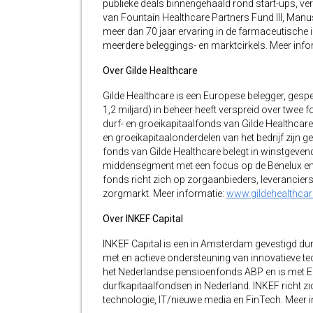
publieke deals binnengehaald rond start-ups, verz
van Fountain Healthcare Partners Fund III, Man
meer dan 70 jaar ervaring in de farmaceutische in
meerdere beleggings- en marktcirkels. Meer info
Over Gilde Healthcare
Gilde Healthcare is een Europese belegger, gesp
1,2 miljard) in beheer heeft verspreid over twee f
durf- en groeikapitaalfonds van Gilde Healthcare
en groeikapitaalonderdelen van het bedrijf zijn g
fonds van Gilde Healthcare belegt in winstgeven
middensegment met een focus op de Benelux en re
fonds richt zich op zorgaanbieders, leverancier
zorgmarkt. Meer informatie:
www.gildehealthca
Over INKEF Capital
INKEF Capital is een in Amsterdam gevestigd dur
met en actieve ondersteuning van innovatieve te
het Nederlandse pensioenfonds ABP en is met EU
durfkapitaalfondsen in Nederland. INKEF richt 
technologie, IT/nieuwe media en FinTech. Meer 