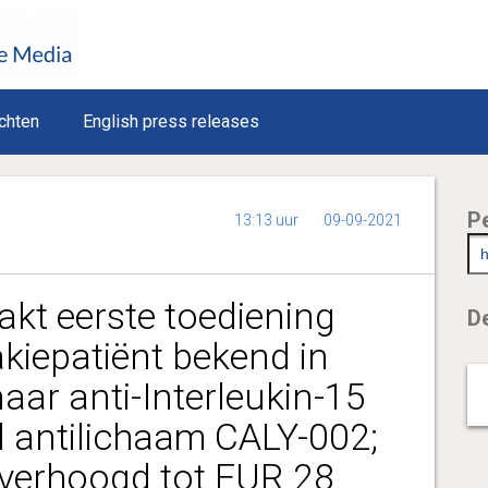
chten
English press releases
P
13:13 uur
09-09-2021
kt eerste toediening
De
akiepatiënt bekend in
aar anti-Interleukin-15
 antilichaam CALY-002;
g verhoogd tot EUR 28