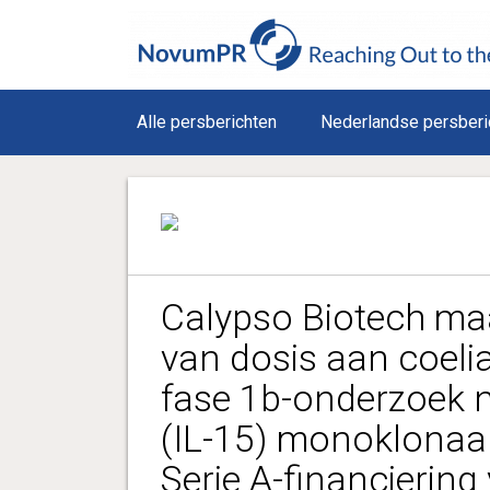
Alle persberichten
Nederlandse persberi
Calypso Biotech maa
van dosis aan coeli
fase 1b-onderzoek n
(IL-15) monoklonaal
Serie A-financierin