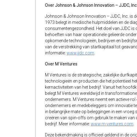
Over Johnson & Johnson Innovation – JJDC, Inc
Johnson & Johnson Innovation – JJDC, Inc. is d
1973 belegt in medische hulpmiddelen en de dia
consumentengezondheid. Het doel van JJDC is o
behoeften van haar operationele gelieerde onderne
opkomende technologieën, bedrijven en bedrijfsm
van de verstrekking van startkapitaal tot geava
informatie:
www.jjdc.com
.
Over M Ventures
M Ventures is de strategische, zakelijke durfkapi
technologieën en producten die het potentieel h
kernactiviteiten van het bedrijf. Vanuit het hoof
belegt M Ventures wereldwijd in transformation
ondernemers. M Ventures neemt een actieve rol o
ondernemers en medebeleggers om innovatie te 
in belangrijke mate op beleggingen in een vroeg
creëren van spin-offs om gebruik te maken van 
bedrijf. Meer informatie:
www.m-ventures.com
.
Deze bekendmaking is officieel geldend in de orig