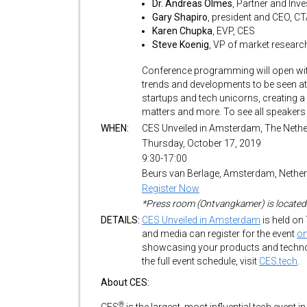
Dr. Andreas Olmes
, Partner and Inv
Gary Shapiro
, president and CEO, C
Karen Chupka
, EVP, CES
Steve Koenig
, VP of market researc
Conference programming will open with
trends and developments to be seen at
startups and tech unicorns, creating a
matters and more. To see all speakers a
WHEN:
CES Unveiled in Amsterdam, The Neth
Thursday, October 17, 2019
9:30-17:00
Beurs van Berlage, Amsterdam, Nethe
Register Now
*Press room (Ontvangkamer) is located o
DETAILS:
CES Unveiled in Amsterdam
is held on
and media can register for the event
on
showcasing your products and technol
the full event schedule, visit
CES.tech
.
About CES:
®