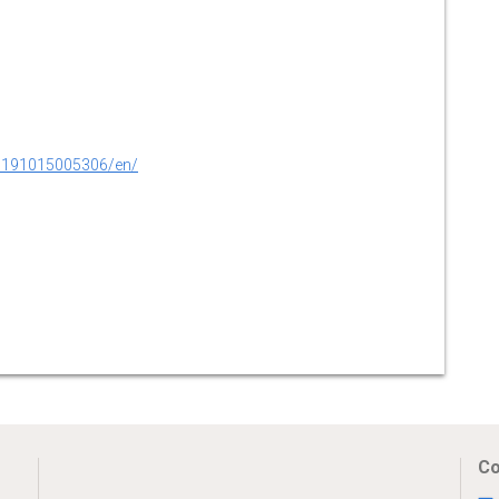
0191015005306/en/
Co