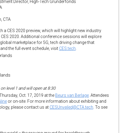
estment Director, High-Tech Gründerfonds
TA
h, CTA
 a CES 2020 preview, which will highlight new industry
 CES 2020. Additional conference sessions will explore
 global marketplace for 5G, tech driving change that
nd the full event schedule, visit
CES.tech
.
erlands
rlands
n level 1 and will open at 8:30
 Thursday, Oct. 17, 2019 at the
Beurs van Berlage
. Attendees
line
or on-site. For more information about exhibiting and
ogy, please contact us at
CESUnveiled@CTA.tech
. To see