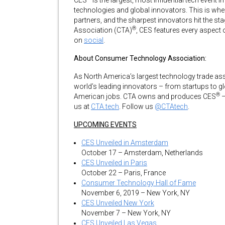
CES
is the largest, most influential tech event 
technologies and global innovators. This is wh
partners, and the sharpest innovators hit the
®
Association (CTA)
, CES features every aspect 
on
social
.
About Consumer Technology Association:
As North America’s largest technology trade as
world’s leading innovators – from startups to g
®
American jobs. CTA owns and produces CES
–
us at
CTA.tech
. Follow us
@CTAtech
.
UPCOMING EVENTS
CES Unveiled in Amsterdam
October 17 – Amsterdam, Netherlands
CES Unveiled in Paris
October 22 – Paris, France
Consumer Technology Hall of Fame
November 6, 2019 – New York, NY
CES Unveiled New York
November 7 – New York, NY
CES Unveiled Las Vegas