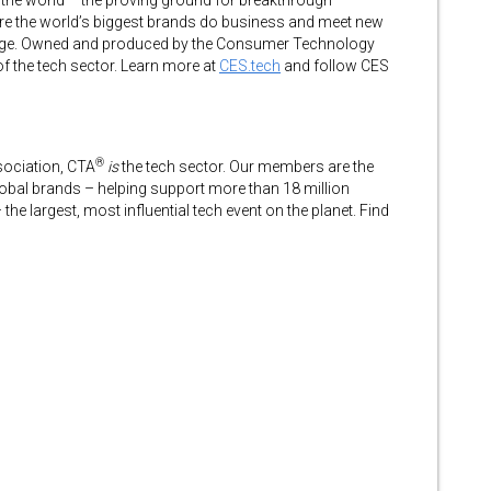
in the world – the proving ground for breakthrough
ere the world’s biggest brands do business and meet new
 stage. Owned and produced by the Consumer Technology
of the tech sector. Learn more at
CES.tech
and follow CES
®
sociation, CTA
is
the tech sector. Our members are the
lobal brands – helping support more than 18 million
 the largest, most influential tech event on the planet. Find