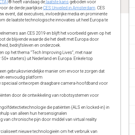
CTA)
® heeft vandaag de
laatste kans
geboden voor
voor de derde jaarlijkse
CES Unveiled in Amsterdam
. CES
ew event, dat executives, invloedrijke media en prominente
m de laatste technologische innovaties uit heel Europa te
lnemers aan CES 2019 en blijft het voorbeeld geven op het
ot de blijvende waarde die het deelt met Europa door
eid, bedrijfsleven en onderzoek.
ten op het thema “Tech Improving Lives”, met naar
0+ starters) uit Nederland en Europa. Enkele top
 een gebruiksvriendelijke manier om ervoor te zorgen dat
één eenvoudig platform
ste speciaal ontworpen draagbare camera-hoofdband voor
atiënten door de ontwikkeling van robotsystemen voor
olfdetectietechnologie die patiënten (ALS en locked-in) in
ehulp van alleen hun hersensignalen
 van chronische pijn door middel van virtual reality
ialiseert nieuwe technologieën om het verbruik van