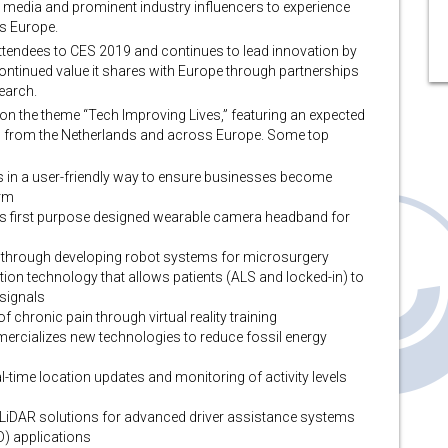
al media and prominent industry influencers to experience
ss Europe.
endees to CES 2019 and continues to lead innovation by
ntinued value it shares with Europe through partnerships
earch.
 on the theme “Tech Improving Lives,” featuring an expected
s) from the Netherlands and across Europe. Some top
s in a user-friendly way to ensure businesses become
orm
’s first purpose designed wearable camera headband for
es through developing robot systems for microsurgery
ion technology that allows patients (ALS and locked-in) to
signals
f chronic pain through virtual reality training
rcializes new technologies to reduce fossil energy
l-time location updates and monitoring of activity levels
e LiDAR solutions for advanced driver assistance systems
) applications