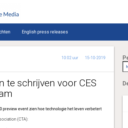
chten
English press releases
P
10:02 uur
15-10-2019
n te schrijven voor CES
De
dam
 preview event zien hoe technologie het leven verbetert
ciation (CTA):