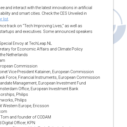
e and interact with the latest innovations in artificial
inability and smart cities. Check the CES Unveiled in
r list
.
ence track on “Tech Improving Lives,” as well as
 startups and executives. Some announced speakers
 Special Envoy at TechLeap.NL
cretary for Economic Affairs and Climate Policy
 the Netherlands
dam
, European Commission
binet Vice-President Katainen, European Commission
 Task Force, Financial Instruments, European Commission
 Mandate Management, European Investment Fund
msterdam Office, European Investment Bank
orships, Philips
thworks, Philips
it Western Europe, Ericsson
.com
mTom and founder of CODAM
Digital Officer, KPN