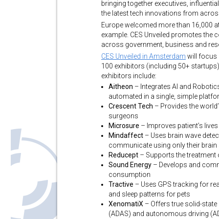
bringing together executives, influenti
the latest tech innovations from acro
Europe welcomed more than 16,000 att
example. CES Unveiled promotes the co
across government, business and res
CES Unveiled in Amsterdam
will focus
100 exhibitors (including 50+ startup
exhibitors include:
Aitheon
– Integrates AI and Robotic
automated in a single, simple platf
Crescent Tech
– Provides the world
surgeons
Microsure
– Improves patient’s liv
Mindaffect
– Uses brain wave detect
communicate using only their brain 
Reducept
– Supports the treatment o
Sound Energy
– Develops and comme
consumption
Tractive
– Uses GPS tracking for rea
and sleep patterns for pets
XenomatiX
– Offers true solid-stat
(ADAS) and autonomous driving (AD