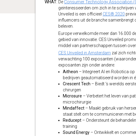
WHAT:
De
Consumer Technology Association (
geïnteresseerden om zich in te schrijven 
Unveiled is een officieel
CES® 2020
previ
influencers uit de branche samenbrengt o
beleven.
Europe verwelkomde meer dan 16.000 dee
gebied van innovatie. CES Unveiled promo
middel van partnerschappen tussen overh
CES Unveiled in Amsterdam
zal zich rich
verwachting 100 exposanten (waaronder 5
exposanten zijn onder andere:
Aitheon
– Integreert AI en Robotica op
bedrijven geautomatiseerd worden in 
Crescent Tech
– Biedt ‘s werelds eer
chirurgen
Microsure
– Verbetert het leven van p
microchirurgie
Mindaffect
– Maakt gebruik van herseng
staat stelt om te communiceren met b
Reducept
– Ondersteunt de behandeling
training
Sound Energy
– Ontwikkelt en commerc