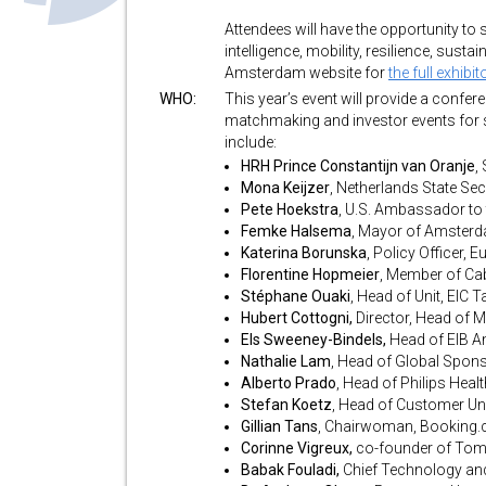
Attendees will have the opportunity to se
intelligence, mobility, resilience, susta
Amsterdam website for
the full exhibito
WHO:
This year’s event will provide a confer
matchmaking and investor events for
include:
HRH Prince Constantijn van Oranje
,
Mona Keijzer
, Netherlands State Se
Pete Hoekstra
, U.S. Ambassador to
Femke Halsema
, Mayor of Amster
Katerina Borunska
, Policy Officer
Florentine Hopmeier
, Member of Ca
Stéphane Ouaki
, Head of Unit, EIC
Hubert Cottogni,
Director, Head of
Els Sweeney-Bindels,
Head of EIB A
Nathalie Lam
, Head of Global Spons
Alberto Prado
, Head of Philips Heal
Stefan Koetz
, Head of Customer Un
Gillian Tans
, Chairwoman, Booking
Corinne Vigreux,
co-founder of To
Babak Fouladi,
Chief Technology and 