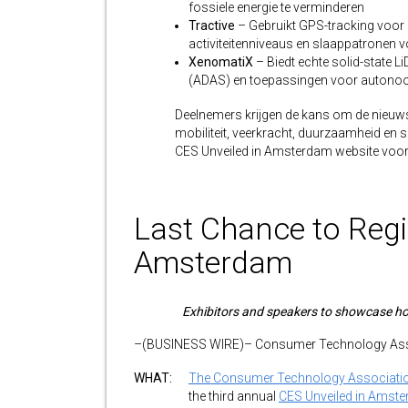
fossiele energie te verminderen
Tractive
– Gebruikt GPS-tracking voor 
activiteitenniveaus en slaappatronen v
XenomatiX
– Biedt echte solid-state 
(ADAS) en toepassingen voor autonoo
Deelnemers krijgen de kans om de nieuwst
mobiliteit, veerkracht, duurzaamheid en sl
CES Unveiled in Amsterdam website voo
Last Chance to Regis
Amsterdam
Exhibitors and speakers to showcase how
–(BUSINESS WIRE)– Consumer Technology Asso
WHAT:
The Consumer Technology Associati
the third annual
CES Unveiled in Amst