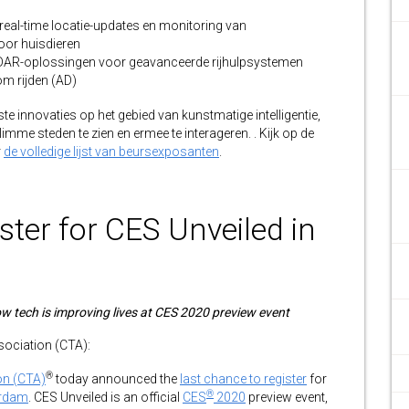
real-time locatie-updates en monitoring van
oor huisdieren
LiDAR-oplossingen voor geavanceerde rijhulpsystemen
m rijden (AD)
e innovaties op het gebied van kunstmatige intelligentie,
imme steden te zien en ermee te interageren. . Kijk op de
r
de volledige lijst van beursexposanten
.
ter for CES Unveiled in
 tech is improving lives at CES 2020 preview event
ciation (CTA):
®
on (CTA)
today announced the
last chance to register
for
®
erdam
. CES Unveiled is an official
CES
2020
preview event,