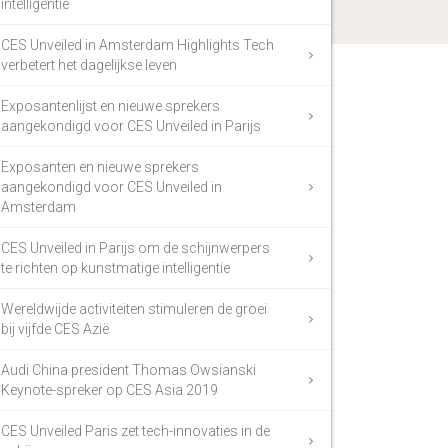
intelligentie
CES Unveiled in Amsterdam Highlights Tech
verbetert het dagelijkse leven
Exposantenlijst en nieuwe sprekers
aangekondigd voor CES Unveiled in Parijs
Exposanten en nieuwe sprekers
aangekondigd voor CES Unveiled in
Amsterdam
CES Unveiled in Parijs om de schijnwerpers
te richten op kunstmatige intelligentie
Wereldwijde activiteiten stimuleren de groei
bij vijfde CES Azië
Audi China president Thomas Owsianski
Keynote-spreker op CES Asia 2019
CES Unveiled Paris zet tech-innovaties in de