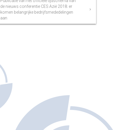
Publicatie van het officiële tijdschema van
de nieuws conferentie CES Azië 2018: er
komen belangrijke bedrijfsmededelingen
aan