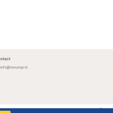
ntact
info@novumpr.nl
Om
Twitter
Facebook
LinkedIn
GooglePlus