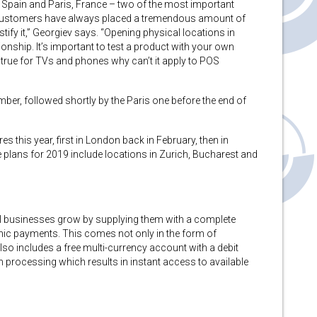
 Spain and Paris, France – two of the most important
customers have always placed a tremendous amount of
stify it,” Georgiev says. “Opening physical locations in
ionship. It’s important to test a product with your own
s true for TVs and phones why can’t it apply to POS
er, followed shortly by the Paris one before the end of
 this year, first in London back in February, then in
e plans for 2019 include locations in Zurich, Bucharest and
 businesses grow by supplying them with a complete
nic payments. This comes not only in the form of
lso includes a free multi-currency account with a debit
n processing which results in instant access to available