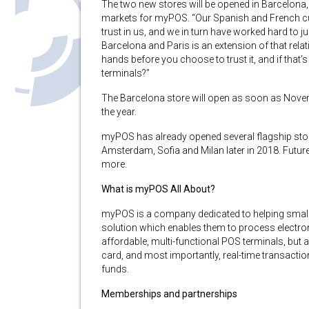
The two new stores will be opened in Barcelona,
markets for myPOS. “Our Spanish and French 
trust in us, and we in turn have worked hard to ju
Barcelona and Paris is an extension of that relat
hands before you choose to trust it, and if that’
terminals?”
The Barcelona store will open as soon as Novemb
the year.
myPOS has already opened several flagship stores
Amsterdam, Sofia and Milan later in 2018. Futur
more.
What is myPOS All About?
myPOS is a company dedicated to helping small
solution which enables them to process electro
affordable, multi-functional POS terminals, but a
card, and most importantly, real-time transactio
funds.
Memberships and partnerships