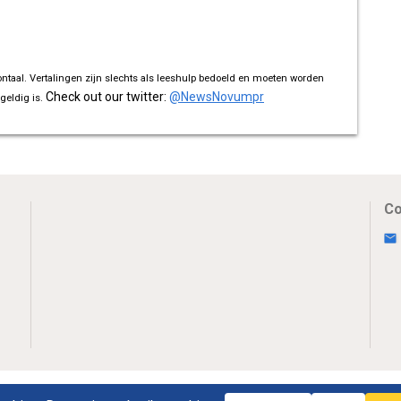
ontaal. Vertalingen zijn slechts als leeshulp bedoeld en moeten worden
Check out our twitter:
@NewsNovumpr
geldig is.
Co
Uw Privacy
Disclaimer
Novumpr © 2025