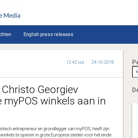
chten
English press releases
P
12:42 uur
24-10-2018
Christo Georgiev
De
e myPOS winkels aan in
tech entrepreneur en grondlegger van myPOS, heeft zijn
winkels te openen in grote Europese steden voor het einde