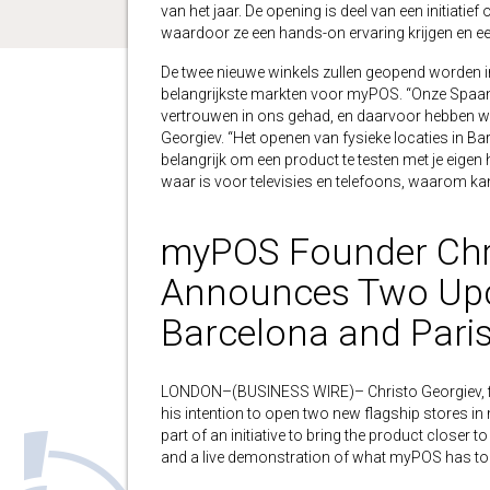
van het jaar. De opening is deel van een initiatief
waardoor ze een hands-on ervaring krijgen en ee
De twee nieuwe winkels zullen geopend worden in
belangrijkste markten voor myPOS. “Onze Spaans
vertrouwen in ons gehad, en daarvoor hebben wij
Georgiev. “Het openen van fysieke locaties in Barc
belangrijk om een product te testen met je eigen 
waar is voor televisies en telefoons, waarom ka
myPOS Founder Chri
Announces Two Upc
Barcelona and Pari
LONDON–(BUSINESS WIRE)– Christo Georgiev, fi
his intention to open two new flagship stores in 
part of an initiative to bring the product closer
and a live demonstration of what myPOS has to 