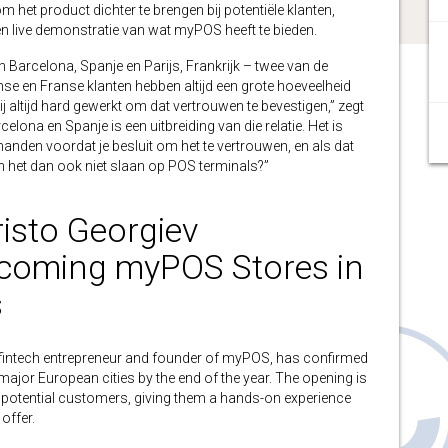
 om het product dichter te brengen bij potentiële klanten,
n live demonstratie van wat myPOS heeft te bieden.
 Barcelona, Spanje en Parijs, Frankrijk – twee van de
e en Franse klanten hebben altijd een grote hoeveelheid
 altijd hard gewerkt om dat vertrouwen te bevestigen,” zegt
elona en Spanje is een uitbreiding van die relatie. Het is
handen voordat je besluit om het te vertrouwen, en als dat
n het dan ook niet slaan op POS terminals?”
sto Georgiev
oming myPOS Stores in
s
ntech entrepreneur and founder of myPOS, has confirmed
major European cities by the end of the year. The opening is
 to potential customers, giving them a hands-on experience
offer.