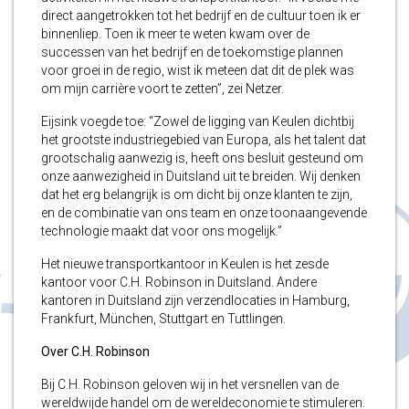
direct aangetrokken tot het bedrijf en de cultuur toen ik er
binnenliep. Toen ik meer te weten kwam over de
successen van het bedrijf en de toekomstige plannen
voor groei in de regio, wist ik meteen dat dit de plek was
om mijn carrière voort te zetten”, zei Netzer.
Eijsink voegde toe: “Zowel de ligging van Keulen dichtbij
het grootste industriegebied van Europa, als het talent dat
grootschalig aanwezig is, heeft ons besluit gesteund om
onze aanwezigheid in Duitsland uit te breiden. Wij denken
dat het erg belangrijk is om dicht bij onze klanten te zijn,
en de combinatie van ons team en onze toonaangevende
technologie maakt dat voor ons mogelijk.”
Het nieuwe transportkantoor in Keulen is het zesde
kantoor voor C.H. Robinson in Duitsland. Andere
kantoren in Duitsland zijn verzendlocaties in Hamburg,
Frankfurt, München, Stuttgart en Tuttlingen.
Over C.H. Robinson
Bij C.H. Robinson geloven wij in het versnellen van de
wereldwijde handel om de wereldeconomie te stimuleren.