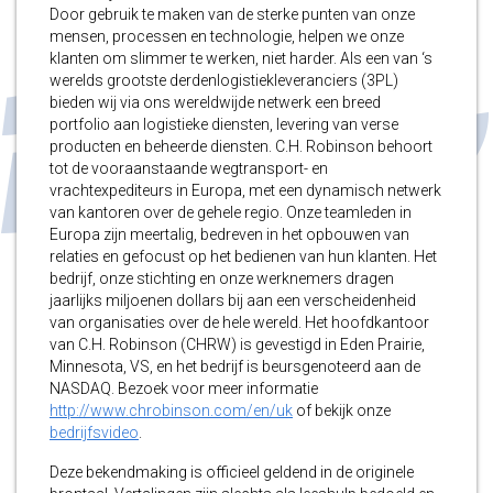
Door gebruik te maken van de sterke punten van onze
mensen, processen en technologie, helpen we onze
klanten om slimmer te werken, niet harder. Als een van ‘s
werelds grootste derdenlogistiekleveranciers (3PL)
bieden wij via ons wereldwijde netwerk een breed
portfolio aan logistieke diensten, levering van verse
producten en beheerde diensten. C.H. Robinson behoort
tot de vooraanstaande wegtransport- en
vrachtexpediteurs in Europa, met een dynamisch netwerk
van kantoren over de gehele regio. Onze teamleden in
Europa zijn meertalig, bedreven in het opbouwen van
relaties en gefocust op het bedienen van hun klanten. Het
bedrijf, onze stichting en onze werknemers dragen
jaarlijks miljoenen dollars bij aan een verscheidenheid
van organisaties over de hele wereld. Het hoofdkantoor
van C.H. Robinson (CHRW) is gevestigd in Eden Prairie,
Minnesota, VS, en het bedrijf is beursgenoteerd aan de
NASDAQ. Bezoek voor meer informatie
http://www.chrobinson.com/en/uk
of bekijk onze
bedrijfsvideo
.
Deze bekendmaking is officieel geldend in de originele