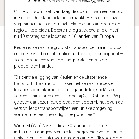
in de industrie wordt hier de leidinggevende.
C.H. Robinson heeft vandaag de opening van een kantoor
in Keulen, Duitsland bekend gemaakt. Het is een nieuwe
stap binnen het plan om het netwerk van kantoren in de
regio uit te breiden. De externe logistiekleverancier heeft
nu 49 strategische locaties in 16 landen van Europa.
Keulen is een van de grootste transportcentra in Europa
en tegelijkertijd een internationaal belangrijk knooppunt –
zo is de stad een van de belangrijkste centra voor
productie en handel.
“De centrale ligging van Keulen en de uitstekende
transportinfrastructuur maken het een van de beste
locaties voor inkomende en uitgaande logistiek”, zegt
Jeroen Eijsink, president, Europa bij C.H. Robinson. “Wij
geloven dat deze nieuwe locatie en de combinatie van de
verschillende transportwijzen een unieke omgeving
vormen met een geweldig groeipotentieel.”
Winfried (Win) Netzer, die al 30 jaar actief is in de
industrie, is aangewezen als leidinggevende van de Duitse
activiteiten in het nieuwe transportkantoor. “Ik voelde me