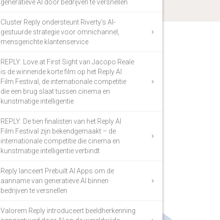
generatieve AI door bedrijven te versnellen
Cluster Reply ondersteunt Riverty’s AI-
gestuurde strategie voor omnichannel,
mensgerichte klantenservice
REPLY: Love at First Sight van Jacopo Reale
is de winnende korte film op het Reply AI
Film Festival, de internationale competitie
die een brug slaat tussen cinema en
kunstmatige intelligentie
REPLY: De tien finalisten van het Reply AI
Film Festival zijn bekendgemaakt – de
internationale competitie die cinema en
kunstmatige intelligentie verbindt
Reply lanceert Prebuilt AI Apps om de
aanname van generatieve AI binnen
bedrijven te versnellen
Valorem Reply introduceert beeldherkenning