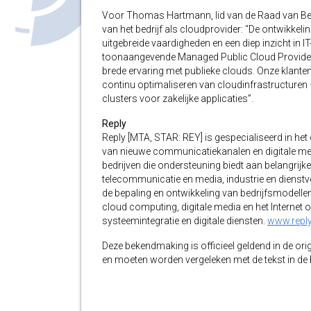
Voor Thomas Hartmann, lid van de Raad van Bestu
van het bedrijf als cloudprovider: “De ontwikkeli
uitgebreide vaardigheden en een diep inzicht in I
toonaangevende Managed Public Cloud Provider 
brede ervaring met publieke clouds. Onze klanten
continu optimaliseren van cloudinfrastructuren 
clusters voor zakelijke applicaties”.
Reply
Reply [MTA, STAR: REY] is gespecialiseerd in h
van nieuwe communicatiekanalen en digitale med
bedrijven die ondersteuning biedt aan belangrijke
telecommunicatie en media, industrie en dienstv
de bepaling en ontwikkeling van bedrijfsmodelle
cloud computing, digitale media en het Internet 
systeemintegratie en digitale diensten.
www.repl
Deze bekendmaking is officieel geldend in de orig
en moeten worden vergeleken met de tekst in de br