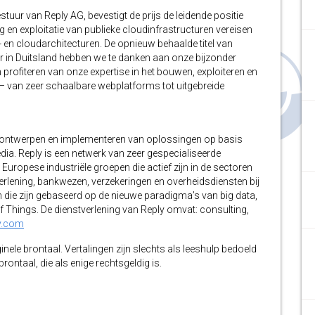
ur van Reply AG, bevestigt de prijs de leidende positie
ng en exploitatie van publieke cloudinfrastructuren vereisen
T- en cloudarchitecturen. De opnieuw behaalde titel van
in Duitsland hebben we te danken aan onze bijzonder
 profiteren van onze expertise in het bouwen, exploiteren en
– van zeer schaalbare webplatforms tot uitgebreide
et ontwerpen en implementeren van oplossingen op basis
ia. Reply is een netwerk van zeer gespecialiseerde
 Europese industriële groepen die actief zijn in de sectoren
erlening, bankwezen, verzekeringen en overheidsdiensten bij
n die zijn gebaseerd op de nieuwe paradigma’s van big data,
of Things. De dienstverlening van Reply omvat: consulting,
y.com
inele brontaal. Vertalingen zijn slechts als leeshulp bedoeld
ontaal, die als enige rechtsgeldig is.