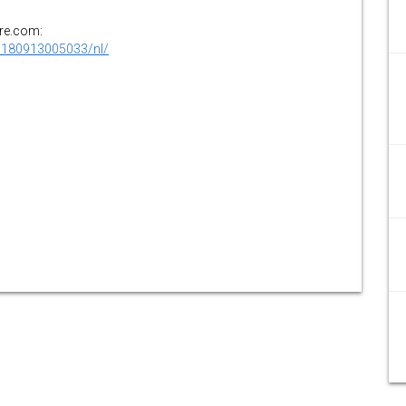
ire.com:
0180913005033/nl/