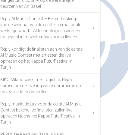
aangestuurd door AI op de wereldwijde
beurzen van Art Basel
Reply AI Music Contest – Bekendmaking
van de winnaar van de eerste internationale
wedstrijd waarbij AI-technologieën worden
toegepast in muziek en livevoorstellingen
Reply kondigt de finalisten aan van de eerste
AI Music Contest met artiesten die live
optreden op het Kappa FuturFestival in
Turijn
KIKO Milano werkt met Logistics Reply
samen om de levering van e-commerce op
de UK-markt te versnellen
Reply maakt de jury voor de eerste AI Music
Contest bekend: de finalisten zullen live
optreden tijdens het Kappa FuturFestival in
Turijn
REPLY: De Raad van Bestuur keurt