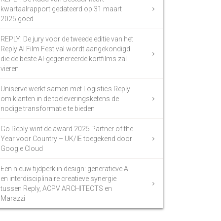
kwartaalrapport gedateerd op 31 maart
2025 goed
REPLY: De jury voor de tweede editie van het
Reply AI Film Festival wordt aangekondigd
die de beste AI-gegenereerde kortfilms zal
vieren
Uniserve werkt samen met Logistics Reply
om klanten in de toeleveringsketens de
nodige transformatie te bieden
Go Reply wint de award 2025 Partner of the
Year voor Country – UK/IE toegekend door
Google Cloud
Een nieuw tijdperk in design: generatieve AI
en interdisciplinaire creatieve synergie
tussen Reply, ACPV ARCHITECTS en
Marazzi