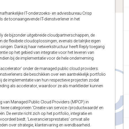
fhankelijke IT-onderzoeks- en adviesbureau Crisp
ls de toonaangevende IT-dienstverlener in het
ly de bijzonder uitgebreide cloudpartnerschappen, de
de flexibele cloudoplossingen, evenals de talrijke eigen
ingen. Dankzij haar netwerkstructuur heeft Reply toegang
ntie op het gebied van integratie voor het leveren van
endien bij de implementatie voor de hele onderneming.
 ‘accelerator’ onder de managed public cloud providers.
stverleners die beschikken over een aantrekkelijk portfolio
ij de implementatie van hun respectieve projecten zodat
ding als accelerator, waardoor ze als marktleider kunnen
jking van Managed Public Cloud Providers (MPCP) in
e twee categorieën ‘Creatie van service-/productwaarde’ en
n. De eerste richt zich op het portfolio, integratie en
evoordeel biedt. ‘Leveranciersprestaties’ omvat alle
eden over strategie, klantervaring en wendbaarheid.