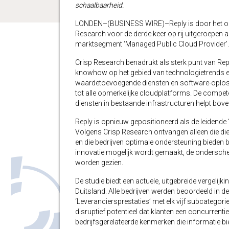
schaalbaarheid.
LONDEN–(BUSINESS WIRE)–Reply is door het ona
Research voor de derde keer op rij uitgeroepen a
marktsegment ‘Managed Public Cloud Provider’.
Crisp Research benadrukt als sterk punt van Rep
knowhow op het gebied van technologietrends en 
waardetoevoegende diensten en software-oploss
tot alle opmerkelijke cloudplatforms. De compete
diensten in bestaande infrastructuren helpt bov
Reply is opnieuw gepositioneerd als de leidende
Volgens Crisp Research ontvangen alleen die dien
en die bedrijven optimale ondersteuning bieden b
innovatie mogelijk wordt gemaakt, de onderschei
worden gezien.
De studie biedt een actuele, uitgebreide vergeli
Duitsland. Alle bedrijven werden beoordeeld in d
‘Leveranciersprestaties’ met elk vijf subcategorieë
disruptief potentieel dat klanten een concurrenti
bedrijfsgerelateerde kenmerken die informatie bi