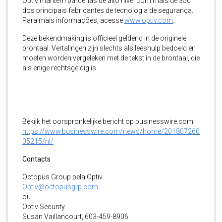
Optiv mantém parcerias de alto nível com mais de 350
dos principais fabricantes de tecnologia de segurança.
Para mais informações, acesse
www.optiv.com
.
Deze bekendmaking is officieel geldend in de originele
brontaal. Vertalingen zijn slechts als leeshulp bedoeld en
moeten worden vergeleken met de tekst in de brontaal, die
als enige rechtsgeldig is.
Bekijk het oorspronkelijke bericht op businesswire.com:
https://www.businesswire.com/news/home/201807260
05215/nl/
Contacts
Octopus Group pela Optiv
Optiv@octopusgrp.com
ou
Optiv Security
Susan Vaillancourt, 603-459-8906