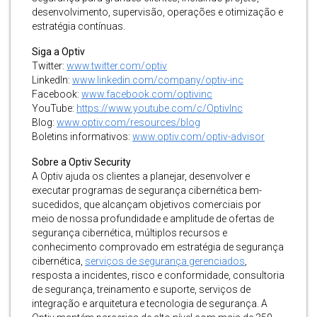
desenvolvimento, supervisão, operações e otimização e
estratégia contínuas.
Siga a Optiv
Twitter:
www.twitter.com/optiv
LinkedIn:
www.linkedin.com/company/optiv-inc
Facebook:
www.facebook.com/optivinc
YouTube:
https://www.youtube.com/c/OptivInc
Blog:
www.optiv.com/resources/blog
Boletins informativos:
www.optiv.com/optiv-advisor
Sobre a Optiv Security
A Optiv ajuda os clientes a planejar, desenvolver e
executar programas de segurança cibernética bem-
sucedidos, que alcançam objetivos comerciais por
meio de nossa profundidade e amplitude de ofertas de
segurança cibernética, múltiplos recursos e
conhecimento comprovado em estratégia de segurança
cibernética,
serviços de segurança gerenciados
,
resposta a incidentes, risco e conformidade, consultoria
de segurança, treinamento e suporte, serviços de
integração e arquitetura e tecnologia de segurança. A