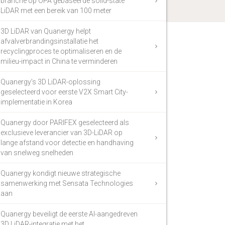
branche op OPA gebaseerde solid-state
LiDAR met een bereik van 100 meter
3D LiDAR van Quanergy helpt
afvalverbrandingsinstallatie het
recyclingproces te optimaliseren en de
milieu-impact in China te verminderen
Quanergy’s 3D LiDAR-oplossing
geselecteerd voor eerste V2X Smart City-
implementatie in Korea
Quanergy door PARIFEX geselecteerd als
exclusieve leverancier van 3D-LiDAR op
lange afstand voor detectie en handhaving
van snelweg snelheden
Quanergy kondigt nieuwe strategische
samenwerking met Sensata Technologies
aan
Quanergy beveiligt de eerste AI-aangedreven
3D LiDAR-integratie met het