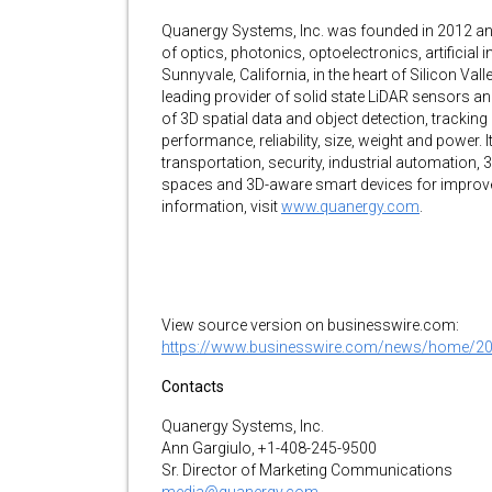
Quanergy Systems, Inc. was founded in 2012 and
of optics, photonics, optoelectronics, artificial
Sunnyvale, California, in the heart of Silicon Val
leading provider of solid state LiDAR sensors a
of 3D spatial data and object detection, tracking 
performance, reliability, size, weight and power.
transportation, security, industrial automation,
spaces and 3D-aware smart devices for improved s
information, visit
www.quanergy.com
.
View source version on businesswire.com:
https://www.businesswire.com/news/home/2
Contacts
Quanergy Systems, Inc.
Ann Gargiulo, +1-408-245-9500
Sr. Director of Marketing Communications