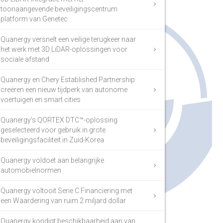
toonaangevende beveiligingscentrum
platform van Genetec
Quanergy versnelt een veilige terugkeer naar
het werk met 3D LiDAR-oplossingen voor
sociale afstand
Quanergy en Chery Established Partnership
creëren een nieuw tijdperk van autonome
voertuigen en smart cities
Quanergy’s QORTEX DTC™-oplossing
geselecteerd voor gebruik in grote
beveiligingsfaciliteit in Zuid-Korea
Quanergy voldoet aan belangrijke
automobielnormen
Quanergy voltooit Serie C Financiering met
een Waardering van ruim 2 miljard dollar
Quanergy kondigt beschikbaarheid aan van