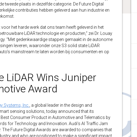
de tweede plaats in dezelfde categorie. De Future Digital
rkelijke contributies hebben geleverd aan hun industrie en
oekomst.
t voor het harde werk dat ons team heeft geleverd in het
betrouwbare LiDAR technologie en producten,” zei Dr. Louay
gy. “Met gedenkwaardige stappen gemaakt in de autonome
ssingen leveren, waaronder onze S3 solid state LiDAR
 auto’s mainstream te laten worden bij consumenten en op
e LiDAR Wins Juniper
motive Award
y Systems, Inc.
, a global leader in the design and
mart sensing solutions, today announced that its
s Best Consumer Product in Automotive and Telematics by
ards for Technology and Innovation. Audi’s AI Traffic Jam
. The Future Digital Awards are awarded to companies that
dustry and who are positioned to make a significant impact