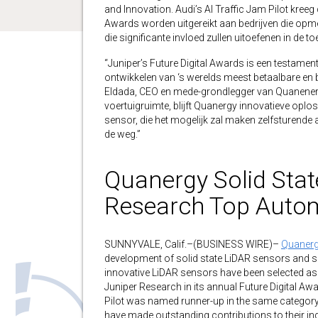
and Innovation. Audi’s AI Traffic Jam Pilot kreeg 
Awards worden uitgereikt aan bedrijven die opme
die significante invloed zullen uitoefenen in de t
“Juniper’s Future Digital Awards is een testamen
ontwikkelen van ‘s werelds meest betaalbare en 
Eldada, CEO en mede-grondlegger van Quanener
voertuigruimte, blijft Quanergy innovatieve oplo
sensor, die het mogelijk zal maken zelfsturende
de weg.”
Quanergy Solid Stat
Research Top Auto
SUNNYVALE, Calif.–(BUSINESS WIRE)–
Quanerg
development of solid state LiDAR sensors and s
innovative LiDAR sensors have been selected a
Juniper Research in its annual Future Digital Aw
Pilot was named runner-up in the same category
have made outstanding contributions to their in