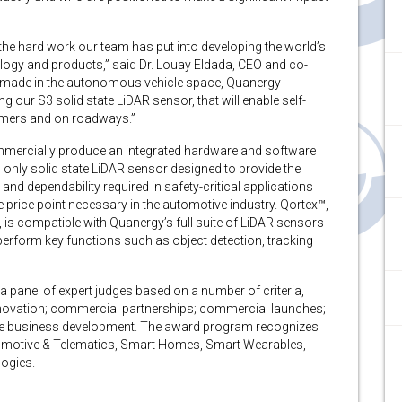
o the hard work our team has put into developing the world’s
logy and products,” said Dr. Louay Eldada, CEO and co-
 made in the autonomous vehicle space, Quanergy
ng our S3 solid state LiDAR sensor, that will enable self-
umers and on roadways.”
mmercially produce an integrated hardware and software
s only solid state LiDAR sensor designed to provide the
ty and dependability required in safety-critical applications
price point necessary in the automotive industry. Qortex™,
 is compatible with Quanergy’s full suite of LiDAR sensors
perform key functions such as object detection, tracking
a panel of expert judges based on a number of criteria,
innovation; commercial partnerships; commercial launches;
ture business development. The award program recognizes
omotive & Telematics, Smart Homes, Smart Wearables,
logies.