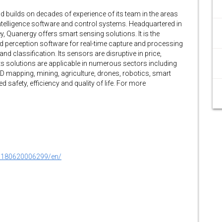
 builds on decades of experience of its team in the areas
 intelligence software and control systems. Headquartered in
ley, Quanergy offers smart sensing solutions. It is the
nd perception software for real-time capture and processing
and classification. Its sensors are disruptive in price,
 Its solutions are applicable in numerous sectors including
 3D mapping, mining, agriculture, drones, robotics, smart
afety, efficiency and quality of life. For more
0180620006299/en/