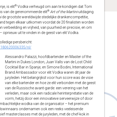
®
e, is elit
Vodka verheugd om aan te kondigen dat Tom
®
is van de gerenommeerde elit
Art of the Martini
-uitdaging.
i
de grootste wereldwijde stedelijke drankencompetitie,
land tegen elkaar uitkomen voordat de 20 finalisten worden
 verbeelding en vrijheid, van puurheid en precisie, en om
– opnieuw uit te vinden in de geest van elit Vodka.
volledige persbericht:
0180620006335/nl/
Alessandro Palazzi, hoofdbartender en Master of the
Martini in Dukes London, Juan Valls van de Lost Child
Cocktail Bar in Spanje, en Simone Bodini, International
Brand Ambassador voor elit Vodka waren dit jaar de
juryleden. Het belangrijkst voor hun score was de visie
van elke bartender en hoe ze elit verbonden met de geest
van de Russische avant-garde: een verering van het
verleden, maar ook een radicale herinterpretatie van de
vorm, hetzij door een innovatieve serveerwijze of door
ambachtelijke wodka van de organisator – het premium
tadswinnaars ondernamen ook een reeks veeleisende
usief masterclasses met de juryleden, met de chef-kok in