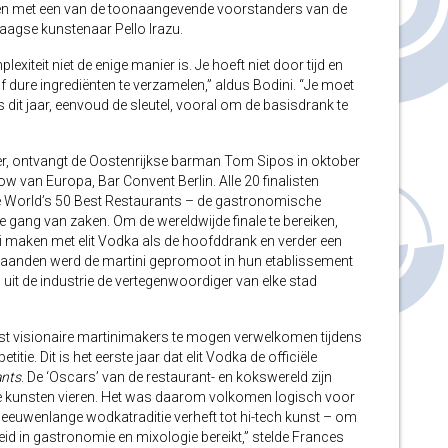
, en met een van de toonaangevende voorstanders van de
agse kunstenaar Pello Irazu.
exiteit niet de enige manier is. Je hoeft niet door tijd en
f dure ingrediënten te verzamelen,” aldus Bodini. “Je moet
 dit jaar, eenvoud de sleutel, vooral om de basisdrank te
ner, ontvangt de Oostenrijkse barman Tom Sipos in oktober
 van Europa, Bar Convent Berlin. Alle 20 finalisten
de World’s 50 Best Restaurants – de gastronomische
de gang van zaken. Om de wereldwijde finale te bereiken,
i maken met elit Vodka als de hoofddrank en verder een
maanden werd de martini gepromoot in hun etablissement
s uit de industrie de vertegenwoordiger van elke stad
st visionaire martinimakers te mogen verwelkomen tijdens
itie. Dit is het eerste jaar dat elit Vodka de officiële
ants
. De ‘Oscars’ van de restaurant- en kokswereld zijn
ire kunsten vieren. Het was daarom volkomen logisch voor
 eeuwenlange wodkatraditie verheft tot hi-tech kunst – om
id in gastronomie en mixologie bereikt,” stelde Frances