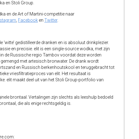
dka en Stoli Group.
ka en de Art of Martini-competitie naar
nstagram
,
Facebook
en
Twitter
.
‘witte’ gedistilleerde dranken en is absoluut drinkplezier.
assie en precisie. elit is een single-source wodka, met zijn
in de Russische regio Tambov voordat deze worden
 gemengd met artesisch bronwater. De drank wordt
wartszand en Russisch berkenhoutskool en teruggebracht tot
ke vriesfiltratieproces van elit. Het resultaat is
e. elit maakt deel uit van het Stoli Group-portfolio van
inele brontaal. Vertalingen zijn slechts als leeshulp bedoeld
ontaal, die als enige rechtsgeldig is.
ire.com: