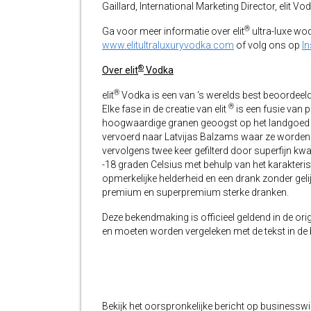
Gaillard, International Marketing Director, elit Vo
®
Ga voor meer informatie over elit
ultra-luxe wod
www.elitultraluxuryvodka.com
of volg ons op
I
®
Over elit
Vodka
®
elit
Vodka is een van ‘s werelds best beoordeelde 
®
Elke fase in de creatie van elit
is een fusie van p
hoogwaardige granen geoogst op het landgoed 
vervoerd naar Latvijas Balzams waar ze worden
vervolgens twee keer gefilterd door superfijn k
-18 graden Celsius met behulp van het karakteristie
opmerkelijke helderheid en een drank zonder gelijk
premium en superpremium sterke dranken.
Deze bekendmaking is officieel geldend in de orig
en moeten worden vergeleken met de tekst in de br
Bekijk het oorspronkelijke bericht op businessw