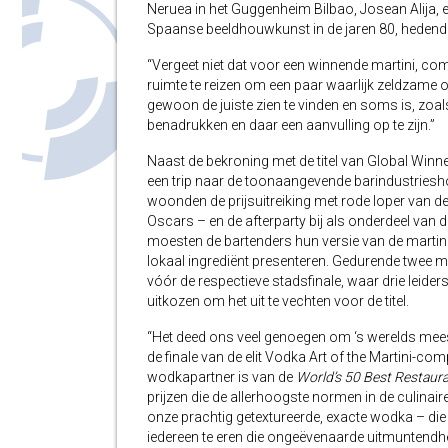
Neruea in het Guggenheim Bilbao, Josean Alija
Spaanse beeldhouwkunst in de jaren 80, hedenda
“Vergeet niet dat voor een winnende martini, compl
ruimte te reizen om een paar waarlijk zeldzame o
gewoon de juiste zien te vinden en soms is, zoals
benadrukken en daar een aanvulling op te zijn.”
Naast de bekroning met de titel van Global Win
een trip naar de toonaangevende barindustrieshow
woonden de prijsuitreiking met rode loper van 
Oscars – en de afterparty bij als onderdeel van 
moesten de bartenders hun versie van de martin
lokaal ingrediënt presenteren. Gedurende twee 
vóór de respectieve stadsfinale, waar drie leider
uitkozen om het uit te vechten voor de titel.
“Het deed ons veel genoegen om ‘s werelds mee
de finale van de elit Vodka Art of the Martini-compet
wodkapartner is van de
World’s 50 Best Restaur
prijzen die de allerhoogste normen in de culina
onze prachtig getextureerde, exacte wodka – die
iedereen te eren die ongeëvenaarde uitmuntendhe