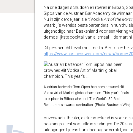
Na drie dagen schudden en roeren in Bilbao, Spanj
Sipos van de Austrian Bar Academy de winnaar 
Nu in zijn derde jaar is elit Vodka
Art of the Martin
waarbij ‘s werelds beste bartenders in hun thuis
uitgenodigd naar Baskenland voor een viering van
de moeilijkste cocktail van allemaal – de martini 
Dit persbericht bevat multimedia. Bekijk hier het 
https://www.businesswire.com/news/home/2
Austrian bartender Tom Sipos has been crowned elit
Vodka Art of Martini global champion. This year’s finals
took place in Bilbao, ahead of The World’s 50 Best
Restaurants awards celebration. (Photo: Business Wire)
onverwacht theater, die kenmerkend is voor de 
basisingrediënt voor alle inzendingen. De 20 s
uitdagingen tijdens hun driedaagse verblijf, incl