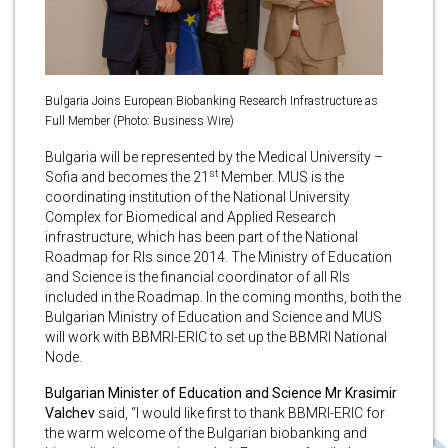
Bulgaria Joins European Biobanking Research Infrastructure as
Full Member (Photo: Business Wire)
Bulgaria will be represented by the Medical University –
st
Sofia and becomes the 21
Member. MUS is the
coordinating institution of the National University
Complex for Biomedical and Applied Research
infrastructure, which has been part of the National
Roadmap for RIs since 2014. The Ministry of Education
and Science is the financial coordinator of all RIs
included in the Roadmap. In the coming months, both the
Bulgarian Ministry of Education and Science and MUS
will work with BBMRI-ERIC to set up the BBMRI National
Node.
Bulgarian Minister of Education and Science Mr Krasimir
Valchev
said, “I would like first to thank BBMRI-ERIC for
the warm welcome of the Bulgarian biobanking and