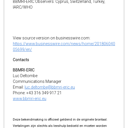
BBMRI-ERIC Observers: Cyprus, Switzerland, Turkey,
IARC/WHO
View source version on businesswire.com:
https://www.businesswire.com/news/home/201806040
05699/en/
Contacts
BBMRI-ERIC
Luc Deltombe
Communications Manager
Email:
luc.deltombe@bbmri-eric.eu
Phone: +43 316 349 917 21
www.bbmri-eric.eu
Deze bekendmaking is officieel geldend in de originele brontaal.
Vertalingen zijn slechts als leeshulp bedoeld en moeten worden