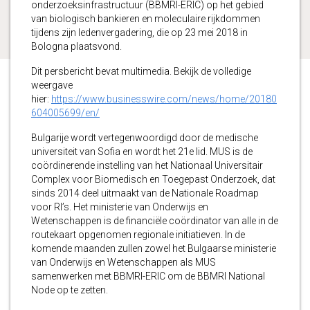
onderzoeksinfrastructuur (BBMRI-ERIC) op het gebied
van biologisch bankieren en moleculaire rijkdommen
tijdens zijn ledenvergadering, die op 23 mei 2018 in
Bologna plaatsvond.
Dit persbericht bevat multimedia. Bekijk de volledige
weergave
hier:
https://www.businesswire.com/news/home/20180
604005699/en/
Bulgarije wordt vertegenwoordigd door de medische
universiteit van Sofia en wordt het 21e lid. MUS is de
coördinerende instelling van het Nationaal Universitair
Complex voor Biomedisch en Toegepast Onderzoek, dat
sinds 2014 deel uitmaakt van de Nationale Roadmap
voor RI’s. Het ministerie van Onderwijs en
Wetenschappen is de financiële coördinator van alle in de
routekaart opgenomen regionale initiatieven. In de
komende maanden zullen zowel het Bulgaarse ministerie
van Onderwijs en Wetenschappen als MUS
samenwerken met BBMRI-ERIC om de BBMRI National
Node op te zetten.