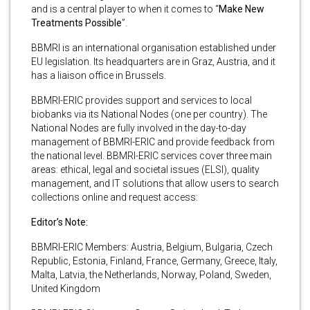
and is a central player to when it comes to “
Make New
Treatments Possible
”.
BBMRI is an international organisation established under
EU legislation. Its headquarters are in Graz, Austria, and it
has a liaison office in Brussels.
BBMRI-ERIC provides support and services to local
biobanks via its National Nodes (one per country). The
National Nodes are fully involved in the day-to-day
management of BBMRI-ERIC and provide feedback from
the national level. BBMRI-ERIC services cover three main
areas: ethical, legal and societal issues (ELSI), quality
management, and IT solutions that allow users to search
collections online and request access:
Editor’s Note:
BBMRI-ERIC Members: Austria, Belgium, Bulgaria, Czech
Republic, Estonia, Finland, France, Germany, Greece, Italy,
Malta, Latvia, the Netherlands, Norway, Poland, Sweden,
United Kingdom