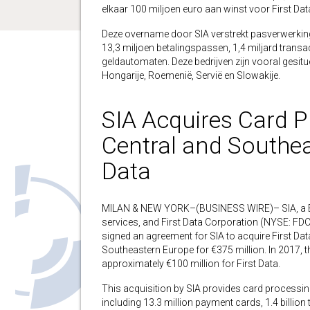
elkaar 100 miljoen euro aan winst voor First Dat
Deze overname door SIA verstrekt pasverwerking,
13,3 miljoen betalingspassen, 1,4 miljard transa
geldautomaten. Deze bedrijven zijn vooral gesitue
Hongarije, Roemenië, Servië en Slowakije.
SIA Acquires Card P
Central and Southea
Data
MILAN & NEW YORK–(BUSINESS WIRE)– SIA, a Eur
services, and First Data Corporation (NYSE: FDC
signed an agreement for SIA to acquire First Da
Southeastern Europe for €375 million. In 2017,
approximately €100 million for First Data.
This acquisition by SIA provides card processing
including 13.3 million payment cards, 1.4 billio