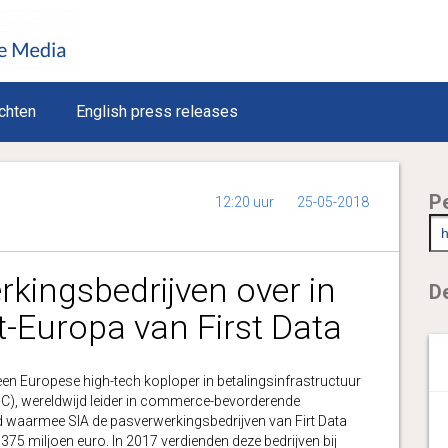
chten
English press releases
P
12:20 uur
25-05-2018
kingsbedrijven over in
De
-Europa van First Data
Europese high-tech koploper in betalingsinfrastructuur
DC), wereldwijd leider in commerce-bevorderende
 waarmee SIA de pasverwerkingsbedrijven van Firt Data
75 miljoen euro. In 2017 verdienden deze bedrijven bij