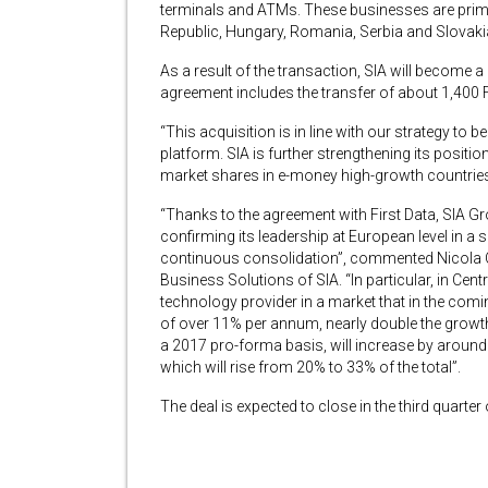
terminals and ATMs. These businesses are primar
Republic, Hungary, Romania, Serbia and Slovaki
As a result of the transaction, SIA will become a
agreement includes the transfer of about 1,400 F
“This acquisition is in line with our strategy t
platform. SIA is further strengthening its positio
market shares in e-money high-growth countries,
“Thanks to the agreement with First Data, SIA Gr
confirming its leadership at European level in a 
continuous consolidation”, commented Nicola C
Business Solutions of SIA. “In particular, in C
technology provider in a market that in the comin
of over 11% per annum, nearly double the growth 
a 2017 pro-forma basis, will increase by around 
which will rise from 20% to 33% of the total”.
The deal is expected to close in the third quarte