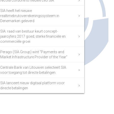
Nicola Cordone is nieuwe ceo SIA
SIA heeft het nieuwe
realtimebrutoverrekeningssysteem in
Denemarken geleverd
SIA: raad van bestuur keurt concept-
jaarcijfers 2017 goed; sterke financiële en
commerciële groei
Perago (SIA Group) wint “Payments and
Market Infrastructure Provider of the Year”
Centrale Bank van Litouwen selecteert SIA
voor toegang tot directe betalingen
SIA lanceert nieuw digitaal platform voor
directe betalingen