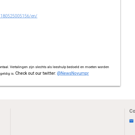
0180525005156/en/
ontaal. Vertalingen zijn slechts als leeshulp bedoeld en moeten worden
Check out our twitter:
@NewsNovumpr
geldig is.
Co