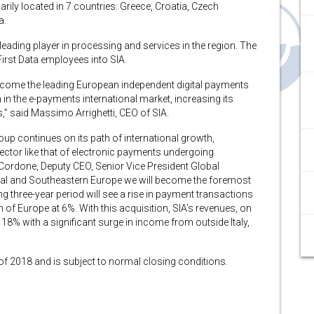
ily located in 7 countries: Greece, Croatia, Czech
a.
 leading player in processing and services in the region. The
irst Data employees into SIA.
o become the leading European independent digital payments
n in the e-payments international market, increasing its
” said Massimo Arrighetti, CEO of SIA.
oup continues on its path of international growth,
sector like that of electronic payments undergoing
ordone, Deputy CEO, Senior Vice President Global
entral and Southeastern Europe we will become the foremost
g three-year period will see a rise in payment transactions
of Europe at 6%. With this acquisition, SIA’s revenues, on
18% with a significant surge in income from outside Italy,
r of 2018 and is subject to normal closing conditions.