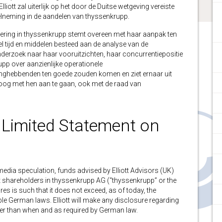
lliott zal uiterlijk op het door de Duitse wetgeving vereiste
deelneming in de aandelen van thyssenkrupp.
stering in thyssenkrupp stemt overeen met haar aanpak ten
eel tijd en middelen besteed aan de analyse van de
derzoek naar haar vooruitzichten, haar concurrentiepositie
upp over aanzienlijke operationele
langhebbenden ten goede zouden komen en ziet ernaar uit
loog met hen aan te gaan, ook met de raad van
) Limited Statement on
ia speculation, funds advised by Elliott Advisors (UK)
cant shareholders in thyssenkrupp AG (“thyssenkrupp” or the
es is such that it does not exceed, as of today, the
e German laws. Elliott will make any disclosure regarding
ater than when and as required by German law.