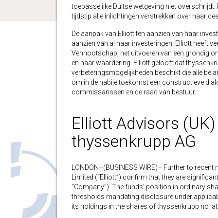
toepasselijke Duitse wetgeving niet overschrijdt. E
tijdstip alle inlichtingen verstrekken over haar 
De aanpak van Elliott ten aanzien van haar inve
aanzien van al haar investeringen. Elliott heeft v
Vennootschap, het uitvoeren van een grondig on
en haar waardering. Elliott gelooft dat thyssenkr
verbeteringsmogelijkheden beschikt die alle be
om in de nabije toekomst een constructieve dia
commissarissen en de raad van bestuur.
Elliott Advisors (UK
thyssenkrupp AG
LONDON–(BUSINESS WIRE)– Further to recent med
Limited (“Elliott”) confirm that they are signifi
“Company”). The funds’ position in ordinary shar
thresholds mandating disclosure under applicabl
its holdings in the shares of thyssenkrupp no l