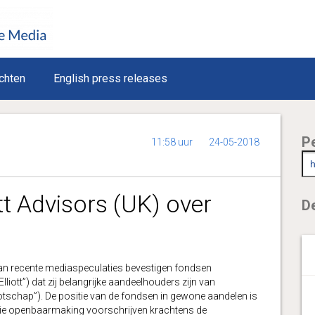
chten
English press releases
P
11:58 uur
24-05-2018
tt Advisors (UK) over
De
 recente mediaspeculaties bevestigen fondsen
lliott”) dat zij belangrijke aandeelhouders zijn van
schap”). De positie van de fondsen in gewone aandelen is
 die openbaarmaking voorschrijven krachtens de