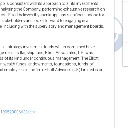
pp is consistent with its approach to all its investments.
s analysing the Company, performing exhaustive research on
ion. Elliott believes thyssenkrupp has significant scope for
l stakeholders and looks forward to engaging in a
ure, including with the supervisory and management boards.
ulti-strategy investment funds which combined have
ment. Its flagship fund, Elliott Associates, L.P., was
nds of its kind under continuous management. The Elliott
ign wealth funds, endowments, foundations, funds-of-
nd employees of the firm. Elliott Advisors (UK) Limited is an
0180523006633/en/