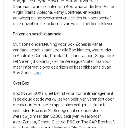
Box, gaf een keynote over de toekomst van werk.
Daarnaast waren klanten van Box, waaronder Met Police,
Virgin Trains, Apleona, Rémy Cointreau en Medair,
aanwezig op het evenement en deelden hun perspectief
op en inzicht in de toekomst van werk in het bedrijfsleven.
Prijzen en beschikbaarheid
Multizone ondersteuning voor Box Zones is vanaf
vandaag beschikbaar voor alle Box-klanten, waaronder
in Australië, Canada, Duitsland, Ierland, Japan, Singapore,
het Verenigd Koninkrijk en de Verenigde Staten. Ga voor
meer informatie over de prijzen en beschikbaarheid van
Box Zones
naar
.
Over Box
Box (NYSE:BOX) is het bedrijf voor contentmanagement
in de cloud dat de werkwijze van bedrijven verandert door
mensen, informatie en applicaties veilig met elkaar te
verbinden. Box is in 2005 opgericht en ondersteunt
wereldwijd meer dan 82.000 bedrijven, waaronder
AstraZeneca, General Electric, P&G en The GAP. Box heeft
haar hoofdkantoor in Redwood City, Californië, en