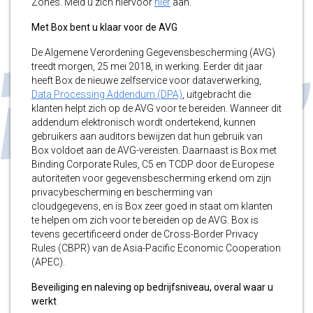
Zones. Meld u zich hiervoor
hier
aan.
Met Box bent u klaar voor de AVG
De Algemene Verordening Gegevensbescherming (AVG)
treedt morgen, 25 mei 2018, in werking. Eerder dit jaar
heeft Box de nieuwe zelfservice voor dataverwerking,
Data Processing Addendum (DPA)
, uitgebracht die
klanten helpt zich op de AVG voor te bereiden. Wanneer dit
addendum elektronisch wordt ondertekend, kunnen
gebruikers aan auditors bewijzen dat hun gebruik van
Box voldoet aan de AVG-vereisten. Daarnaast is Box met
Binding Corporate Rules, C5 en TCDP door de Europese
autoriteiten voor gegevensbescherming erkend om zijn
privacybescherming en bescherming van
cloudgegevens, en is Box zeer goed in staat om klanten
te helpen om zich voor te bereiden op de AVG. Box is
tevens gecertificeerd onder de Cross-Border Privacy
Rules (CBPR) van de Asia-Pacific Economic Cooperation
(APEC).
Beveiliging en naleving op bedrijfsniveau, overal waar u
werkt