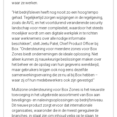
waar ze werken.
“Het bedrijfsleven heeft nog nooit zo een hoog tempo
gehad. Tegelijkertijd zorgen wijzigingen in de regelgeving,
zoals de AVG, en het voortdurend veranderende security
landschap voor meer complexiteit, waardoor het steeds
moeilijker wordt om een digitale werkplek in te richten
waar werknemers over alle nodige informatie
beschikken”, stelt Jeetu Patel, Chief Product Officer bij
Box. “Ondersteuning voor meerdere zones voor Box
Zones biedt ondernemingen de ideale oplossing. Niet
alleen kunnen zij nauwkeurige beslissingen maken over
het beheer en de opslag van hun gegevens wereldwijd,
maar gebruikers krijgen ook nog eens dezelfde
samenwerkingservaring die ze nu al bij Box hebben –
waar zij of hun medebewerkers ook zijn gevestigd.”
Multizone ondersteuning voor Box Zones is het nieuwste
toevoeging in het uitgebreide assortiment van Box aan
beveiligings- en nalevingsoplossingen op bedrijfsniveau.
Dit nieuwe product zorgt ervoor dat internationale
organisaties, waaronder die in de meest gereguleerde
branches, in staat zijn om inhoud veilig op te slaan, te