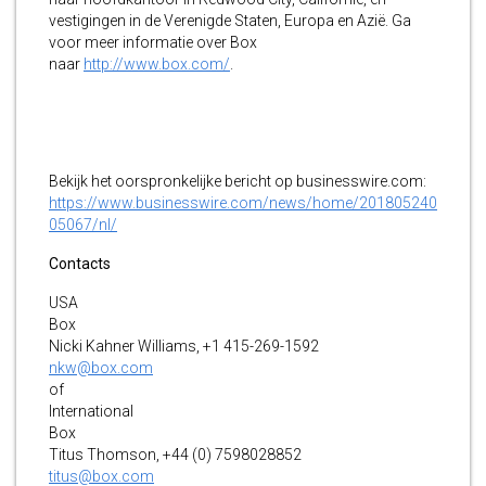
vestigingen in de Verenigde Staten, Europa en Azië. Ga
voor meer informatie over Box
naar
http://www.box.com/
.
Bekijk het oorspronkelijke bericht op businesswire.com:
https://www.businesswire.com/news/home/201805240
05067/nl/
Contacts
USA
Box
Nicki Kahner Williams, +1 415-269-1592
nkw@box.com
of
International
Box
Titus Thomson, +44 (0) 7598028852
titus@box.com