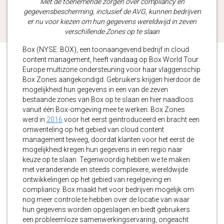
Met de toenemende zorgen over compliancy en
gegevensbescherming, inclusief de AVG, kunnen bedrijven
er nu voor kiezen om hun gegevens wereldwijd in zeven
verschillende Zones op te slaan
Box (NYSE: BOX), een toonaangevend bedrijf in cloud
content management, heeft vandaag op Box World Tour
Europe multizone ondersteuning voor haar vlaggenschip
Box Zones aangekondigd. Gebruikers krijgen hierdoor de
mogelijkheid hun gegevens in een van de zeven
bestaande zones van Box op te slaan en hier naadloos
vanuit één Box-omgeving mee te werken. Box Zones
werd in
2016
voor het eerst geïntroduceerd en bracht een
omwenteling op het gebied van cloud content
management teweeg, doordat klanten voor het eerst de
mogelijkheid kregen hun gegevens in een regio naar
keuze op te slaan. Tegenwoordig hebben we te maken
met veranderende en steeds complexere, wereldwijde
ontwikkelingen op het gebied van regelgeving en
compliancy. Box maakt het voor bedrijven mogelijk om
nog meer controle te hebben over de locatie van waar
hun gegevens worden opgeslagen en biedt gebruikers
een probleemloze samenwerkingservaring, ongeacht