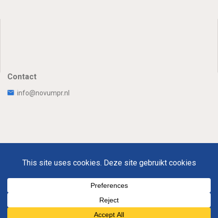
Contact
info@novumpr.nl
Uw Privacy
Disclaimer
Novumpr © 2025
Om