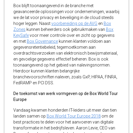
Box blijft toonaangevend in de branche met
geavanceerde oplossingen voor ondernemingen, waarbij
we de lat voor privacy en beveiliging in de cloud steeds
hoger leggen. Naast
voorbereiding op de AVG
en
Box
Zones
kunnen beheerders ook gebruikmaken van
Box
KeySafe
voor meer controle over en zicht op gegevens
en met
Box Governance
kunnen klanten voldoen aan
gegevensretentiebeleid, tegemoetkomen aan
overdrachtsverzoeken van elektronisch bewijsmateriaal,
en gevoelige gegevens effectief beheren. Box is ook
toonaangevend op het gebied van nalevingsnormen.
Hierdoor kunnen klanten belangrijke
branchevoorschriften naleven, zoals GxP, HIPAA, FINRA,
FedRAMP en PCI DSS.
De toekomst van werk vormgeven op de Box World Tour
Europe
Vandaag kwamen honderden IT-leiders uit meer dan tien
landen samen op
Box World Tour Europe 2018
om de
best practices te delen voor het aanvoeren van digitale
transformatie in het bedrijfsleven. Aaron Levie, CEO van