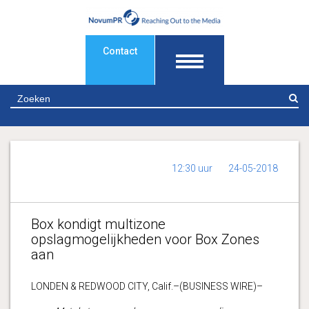
Contact
Z
12:30 uur
24-05-2018
Box kondigt multizone
opslagmogelijkheden voor Box Zones
aan
LONDEN & REDWOOD CITY, Calif.–(BUSINESS WIRE)–