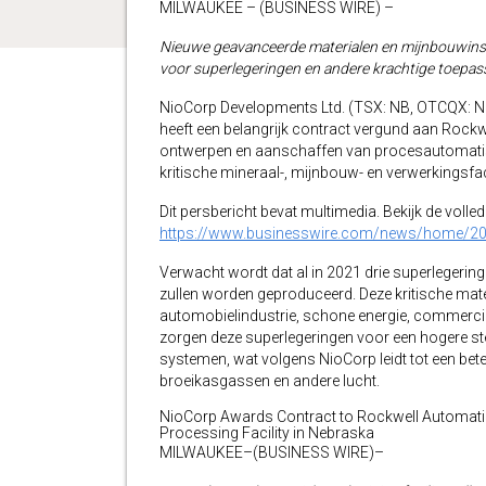
MILWAUKEE – (BUSINESS WIRE) –
Nieuwe geavanceerde materialen en mijnbouwinstal
voor superlegeringen en andere krachtige toepa
NioCorp Developments Ltd. (TSX: NB, OTCQX: NI
heeft een belangrijk contract vergund aan Rock
ontwerpen en aanschaffen van procesautomatise
kritische mineraal-, mijnbouw- en verwerkingsfaci
Dit persbericht bevat multimedia. Bekijk de volled
https://www.businesswire.com/news/home/2
Verwacht wordt dat al in 2021 drie superlegering
zullen worden geproduceerd. Deze kritische mater
automobielindustrie, schone energie, commercië
zorgen deze superlegeringen voor een hogere ster
systemen, wat volgens NioCorp leidt tot een beter
broeikasgassen en andere lucht.
NioCorp Awards Contract to Rockwell Automatio
Processing Facility in Nebraska
MILWAUKEE–(BUSINESS WIRE)–