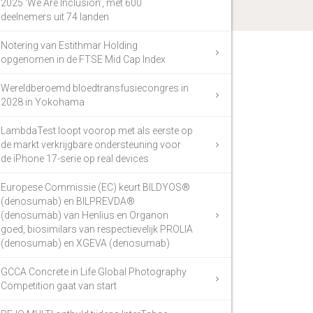
2025 ‘We Are Inclusion’, met 600
deelnemers uit 74 landen
Notering van Estithmar Holding
opgenomen in de FTSE Mid Cap Index
Wereldberoemd bloedtransfusiecongres in
2028 in Yokohama
LambdaTest loopt voorop met als eerste op
de markt verkrijgbare ondersteuning voor
de iPhone 17-serie op real devices
Europese Commissie (EC) keurt BILDYOS®
(denosumab) en BILPREVDA®
(denosumab) van Henlius en Organon
goed, biosimilars van respectievelijk PROLIA
(denosumab) en XGEVA (denosumab)
GCCA Concrete in Life Global Photography
Competition gaat van start