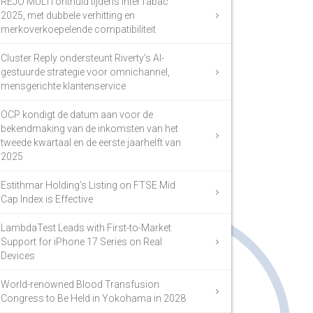
REJO MULTI onthuld tijdens InterTabac
2025, met dubbele verhitting en
merkoverkoepelende compatibiliteit
Cluster Reply ondersteunt Riverty’s AI-
gestuurde strategie voor omnichannel,
mensgerichte klantenservice
OCP kondigt de datum aan voor de
bekendmaking van de inkomsten van het
tweede kwartaal en de eerste jaarhelft van
2025
Estithmar Holding’s Listing on FTSE Mid
Cap Index is Effective
LambdaTest Leads with First-to-Market
Support for iPhone 17 Series on Real
Devices
World-renowned Blood Transfusion
Congress to Be Held in Yokohama in 2028