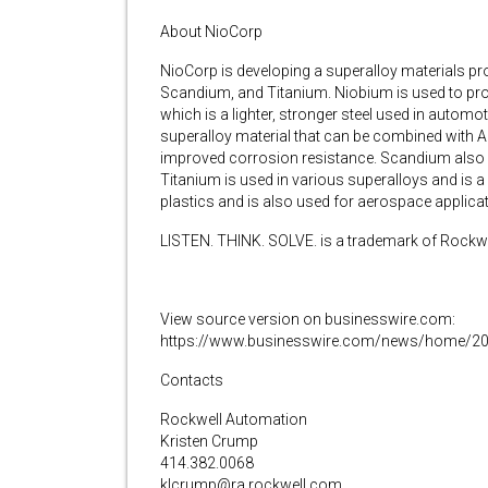
About NioCorp
NioCorp is developing a superalloy materials pr
Scandium, and Titanium. Niobium is used to prod
which is a lighter, stronger steel used in automot
superalloy material that can be combined with 
improved corrosion resistance. Scandium also is
Titanium is used in various superalloys and is 
plastics and is also used for aerospace applica
LISTEN. THINK. SOLVE. is a trademark of Rockwe
View source version on businesswire.com:
https://www.businesswire.com/news/home/2
Contacts
Rockwell Automation
Kristen Crump
414.382.0068
klcrump@ra.rockwell.com