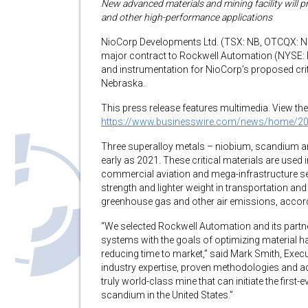
New advanced materials and mining facility will pr
and other high-performance applications
NioCorp Developments Ltd. (TSX: NB, OTCQX: NI
major contract to Rockwell Automation (NYSE: 
and instrumentation for NioCorp’s proposed criti
Nebraska.
This press release features multimedia. View the 
https://www.businesswire.com/news/home/2
Three superalloy metals – niobium, scandium and
early as 2021. These critical materials are used
commercial aviation and mega-infrastructure sec
strength and lighter weight in transportation and
greenhouse gas and other air emissions, accor
“We selected Rockwell Automation and its part
systems with the goals of optimizing material h
reducing time to market,” said Mark Smith, Exe
industry expertise, proven methodologies and 
truly world-class mine that can initiate the firs
scandium in the United States.”