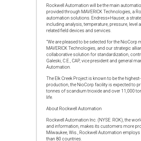
Rockwell Automation will be the main automation 
provided through MAVERICK Technologies, a Ro
automation solutions. Endress+Hauser, a strategic
including analysis, temperature, pressure, leve
related field devices and services.
“We are pleased to be selected for the NioCorp mi
MAVERICK Technologies, and our strategic allian
collaborative solution for standardization, cont
Galeski, C.E., CAP, vice president and general 
Automation.
The Elk Creek Project is known to be the highest
production, the NioCorp facility is expected to
tonnes of scandium trioxide and over 11,000 ton
life.
About Rockwell Automation
Rockwell Automation Inc. (NYSE: ROK), the worl
and information, makes its customers more pro
Milwaukee, Wis., Rockwell Automation employs 
than 80 countries.