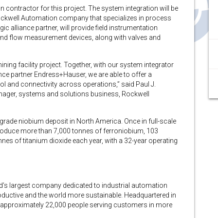
contractor for this project. The system integration will be
ckwell Automation company that specializes in process
 alliance partner, will provide field instrumentation
l and flow measurement devices, along with valves and
ning facility project. Together, with our system integrator
ce partner Endress+Hauser, we are able to offer a
rol and connectivity across operations,” said Paul J.
manager, systems and solutions business, Rockwell
-grade niobium deposit in North America. Once in full-scale
 produce more than 7,000 tonnes of ferroniobium, 103
nes of titanium dioxide each year, with a 32-year operating
d’s largest company dedicated to industrial automation
ductive and the world more sustainable. Headquartered in
approximately 22,000 people serving customers in more