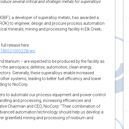
oduce several critical and strategic metals for superalloys
OBF), a developer of superalloy metals, has awarded a
ROK) to engineer, design and procure process automation
cal minerals, mining and processing facility in Elk Creek,
full release here:
0180521005228/en/
 titanium – are expected to be produced by the facility as
 in the aerospace, defense, automotive, clean energy,
tors. Generally, these superalloys enable increased
 other systems, leading to better fuel efficiency and lower
ding to NioCorp.
ners to automate our process equipment and power control
andling and processing, increasing efficiencies and
cutive Chairman and CEO, NioCorp. “Their combination of
advanced automation technology should help us develop a
t-ever greenfield mining and processing of niobium and