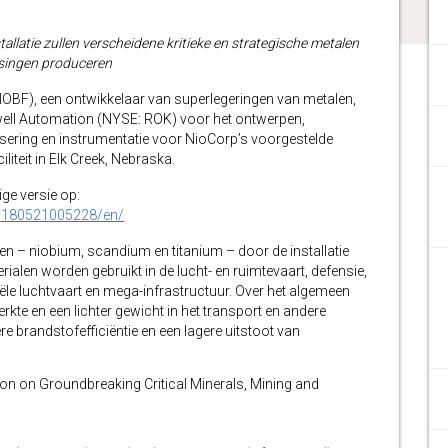
latie zullen verscheidene kritieke en strategische metalen
ssingen produceren
OBF), een ontwikkelaar van superlegeringen van metalen,
well Automation (NYSE: ROK) voor het ontwerpen,
ring en instrumentatie voor NioCorp’s voorgestelde
liteit in Elk Creek, Nebraska.
ige versie op:
0180521005228/en/
en – niobium, scandium en titanium – door de installatie
ialen worden gebruikt in de lucht- en ruimtevaart, defensie,
le luchtvaart en mega-infrastructuur. Over het algemeen
kte en een lichter gewicht in het transport en andere
e brandstofefficiëntie en een lagere uitstoot van
n on Groundbreaking Critical Minerals, Mining and