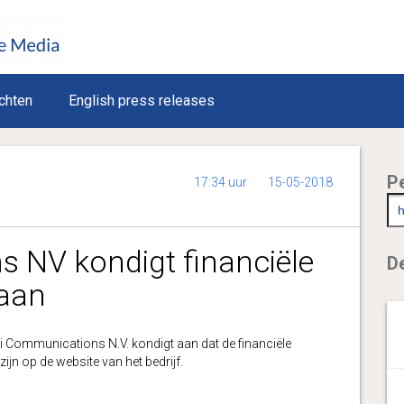
chten
English press releases
P
17:34 uur
15-05-2018
 NV kondigt financiële
De
 aan
ommunications N.V. kondigt aan dat de financiële
ijn op de website van het bedrijf.