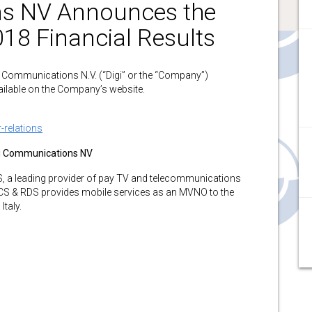
ns NV Announces the
018 Financial Results
mmunications N.V. (“Digi” or the “Company”)
ailable on the Company’s website.
-relations
i Communications NV
S, a leading provider of pay TV and telecommunications
RCS & RDS provides mobile services as an MVNO to the
taly.