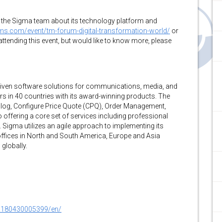
o the Sigma team about its technology platform and
ems.com/event/tm-forum-digital-transformation-world/
or
t attending this event, but would like to know more, please
driven software solutions for communications, media, and
s in 40 countries with its award-winning products. The
alog, Configure Price Quote (CPQ), Order Management,
o offering a core set of services including professional
 Sigma utilizes an agile approach to implementing its
ffices in North and South America, Europe and Asia
 globally.
0180430005399/en/