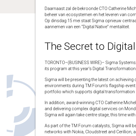
Daarnaast zal de bekroonde CTO Catherine Miche
beheer van ecosystemen en het leveren van com
Op dinsdag 15 mei staat Sigma opnieuw centraal,
aannemen van een “Digital Native” mentaliteit.
The Secret to Digita
TORONTO–(BUSINESS WIRE)– Sigma Systems, the
its program at this year’s Digital Transformatio
Sigma will be presenting the latest on achievin
environments during TM Forum’s flagship event in
portfolio which supports digital transformation 
In addition, award-winning CTO Catherine Miche
and delivering complex digital services on Mon
Sigma will again take centre stage, this time with
As part of the TM Forum catalysts, Sigma will b
networks with Nokia, Cloudstreet and Cerillion, 