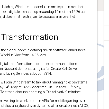
l zich bij Windstream aansluiten om te praten over het
plexe digitale diensten op maandag 14 mei om 16.26 uur.
 dit keer met Telstra, om te discussiëren over het
l Transformation
 global leader in catalog-driven software, announces
n World in Nice from 14-16 May.
g digital transformation in complex communications
 Nice and demonstrating its full Create-Sell-Deliver
and Living Services at booth #314.
l will join Windstream to talk about managing ecosystems
th
th
day 14
May at 16:26 local time. On Tuesday 15
May,
 Telstra to discuss adopting a “Digital Native” mindset.
e revealing its work on open APIs for mobile gaming over
and also analytics-driven dynamic offer creation with ATOS,