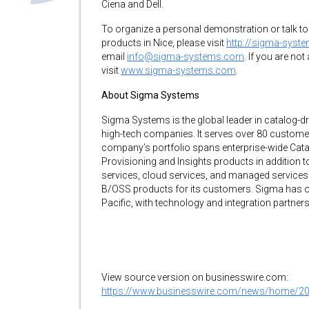
Ciena and Dell.
To organize a personal demonstration or talk t
products in Nice, please visit
http://sigma-syst
email
info@sigma-systems.com
. If you are no
visit
www.sigma-systems.com
.
About Sigma Systems
Sigma Systems is the global leader in catalog-
high-tech companies. It serves over 80 customer
company’s portfolio spans enterprise-wide Cat
Provisioning and Insights products in addition t
services, cloud services, and managed services.
B/OSS products for its customers. Sigma has o
Pacific, with technology and integration partners
View source version on businesswire.com:
https://www.businesswire.com/news/home/2