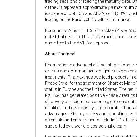
trading sessions preceding the maturity date. O
of the CB represent approximately a maximum of
issuance of both CB and ABSA, or 14,58% together
trading on the Euronext Growth Paris market.
Pursuant to Article 211-3 of the AMF (
Autorité d
noted that neither of the above-mentioned issues 
submitted to the AMF for approval.
About Pharnext
Pharnext is an advanced clinical-stage biophar
orphan and common neurodegenerative diseases 
treatments. Pharnext has two lead products in cl
Phase 3 trial for the treatment of Charcot-Mari
status in Europe and the United States. The result
PXT864 has generated positive Phase 2 results 
discovery paradigm based on big genomic data 
identifies and develops synergic combinations 
advantages: efficacy, safety and robust intell
scientists and entrepreneurs including Profess
supported by a world-class scientific team.