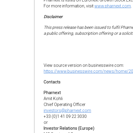
Pharnext is listed on Euronext Growth Stock Ex
For more information, visit
www.pharnext.com
.
Disclaimer
This press release has been issued to fulfil Pharn
a public offering, subscription offering or a solicit
View source version on businesswire.com:
https://www.businesswire.com/news/home/2
Contacts
Pharnext
Amit Kohli
Chief Operating Officer
investors@pharnext.com
+33 (0)1 41 09 22 3030
or
Investor Relations (Europe)