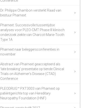
Conference
Dr. Philippe Chambon versterkt Raad van
bestuur Pharnext
Pharnext: Successvolle tussentijdse
analyses voor PLEO-CMT Phase III klinisch
onderzoek ziekte van Charcot-Marie-Tooth
Type 1A
Pharnext naar beleggersconferenties in
november
Abstract van Pharnext geaccepteerd als
‘late breaking’ presentatie op tiende Clinical
Trials on Alzheimer’s Disease (CTAD)
Conference
PLEODRUG™ PXT3003 van Pharnext op
patiëntgerichte top van Hereditary
Neuropathy Foundation (HNF)