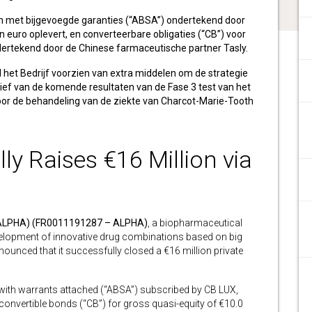
en met bijgevoegde garanties (“ABSA”) ondertekend door
 euro oplevert, en converteerbare obligaties (“CB”) voor
dertekend door de Chinese farmaceutische partner Tasly.
l het Bedrijf voorzien van extra middelen om de strategie
tief van de komende resultaten van de Fase 3 test van het
 de behandeling van de ziekte van Charcot-Marie-Tooth
ly Raises €16 Million via
:ALPHA) (FR0011191287 – ALPHA)
, a biopharmaceutical
elopment of innovative drug combinations based on big
nnounced that it successfully closed a €16 million private
with warrants attached (“ABSA”) subscribed by CB LUX,
convertible bonds (“CB”) for gross quasi-equity of €10.0