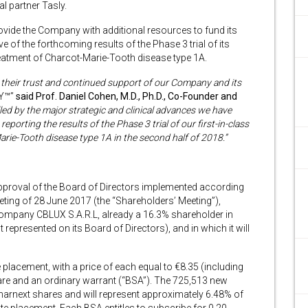
l partner Tasly.
ovide the Company with additional resources to fund its
e of the forthcoming results of the Phase 3 trial of its
tment of Charcot-Marie-Tooth disease type 1A.
r their trust and continued support of our Company and its
Y™”
said Prof. Daniel Cohen, M.D., Ph.D., Co-Founder and
lled by the major strategic and clinical advances we have
porting the results of the Phase 3 trial of our first-in-class
ie-Tooth disease type 1A in the second half of 2018.”
pproval of the Board of Directors implemented according
eting of 28 June 2017 (the “Shareholders’ Meeting”),
 Company CBLUX S.A.R.L, already a 16.3% shareholder in
 represented on its Board of Directors), and in which it will
 placement, with a price of each equal to €8.35 (including
re and an ordinary warrant (“BSA”). The 725,513 new
 Pharnext shares and will represent approximately 6.48% of