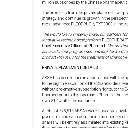
million subscribed by the Chinese pharmaceutica
The proceeds from the private placement will pr
strategy and continue its growth in the perspectiv
most advanced PLEODRUG™, PXT3003 in the trea
“We would like to sincerely thank our partners fo
innovative technological platform
, PLEOTHERAP
Chief Executive Officer of Pharnext.
“We are thri
achieved in our programmes, and look forward to re
product PXT3003 for the treatment of Charcot-Mar
PRIVATE PLACEMENT DETAILS
ABSA has been issued in accordance with the a
to the Eighth Resolution of the Shareholders’ Me
without pre-emptive subscription rights, to the
Pharnext prior to this operation Pharnext (but not
own 21.4% after the issuance.
A total of 725,513 ABSAs were issued via private
premium), and each comprising an ordinary sha
shares will be entirely assimilated into existing