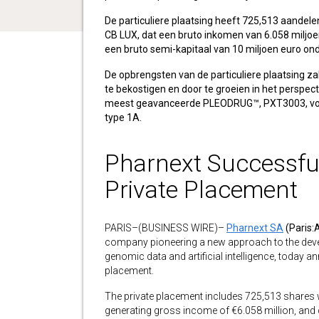
De particuliere plaatsing heeft 725,513 aandel
CB LUX, dat een bruto inkomen van 6.058 miljoen
een bruto semi-kapitaal van 10 miljoen euro on
De opbrengsten van de particuliere plaatsing za
te bekostigen en door te groeien in het perspec
meest geavanceerde PLEODRUG™, PXT3003, voor
type 1A.
Pharnext Successful
Private Placement
PARIS–(BUSINESS WIRE)–
Pharnext SA
(Paris
company pioneering a new approach to the dev
genomic data and artificial intelligence, today a
placement.
The private placement includes 725,513 shares 
generating gross income of €6.058 million, and 