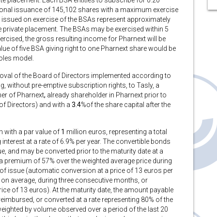
te placement. Each BSA entitles to subscribe for 0.20
tional issuance of 145,102 shares with a maximum exercise
e issued on exercise of the BSAs represent approximately
e private placement. The BSAs may be exercised within 5
ercised, the gross resulting income for Pharnext will be
alue of five BSA giving right to one Pharnext share would be
oles model.
oval of the Board of Directors implemented according to
, without pre-emptive subscription rights, to Tasly, a
er of Pharnext
,
already shareholder in Pharnext prior to
 of Directors) and with a
3.4
%of the share capital after the
h with a par value of
1
million euros, representing a total
nterest at a rate of 6.9% per year. The convertible bonds
ue, and may be converted prior to the maturity date at a
 a premium of 57% over the weighted average price during
te of issue (automatic conversion at a price of 13 euros per
, on average, during three consecutive months, or
rice of 13 euros). At the maturity date, the amount payable
e reimbursed, or converted at a rate representing 80% of the
weighted by volume observed over a period of the last 20