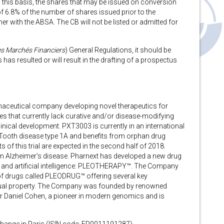
n this basis, the shares that may be issued on conversion
 6.8% of the number of shares issued prior to the
 with the ABSA. The CB will not be listed or admitted for
es Marchés Financiers
) General Regulations, it should be
has resulted or will result in the drafting of a prospectus
maceutical company developing novel therapeutics for
that currently lack curative and/or disease-modifying
inical development. PXT3003 is currently in an international
e-Tooth disease type 1A and benefits from orphan drug
s of this trial are expected in the second half of 2018.
in Alzheimer’s disease. Pharnext has developed a new drug
and artificial intelligence: PLEOTHERAPY™. The Company
of drugs called PLEODRUG™ offering several key
ectual property. The Company was founded by renowned
or Daniel Cohen, a pioneer in modern genomics and is