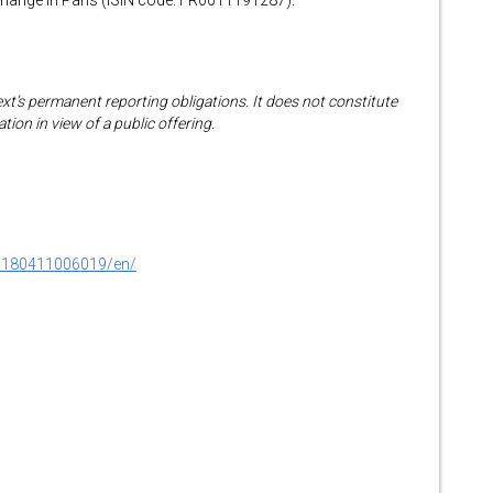
change in Paris (ISIN code: FR0011191287).
ext’s permanent reporting obligations. It does not constitute
ation in view of a public offering.
0180411006019/en/