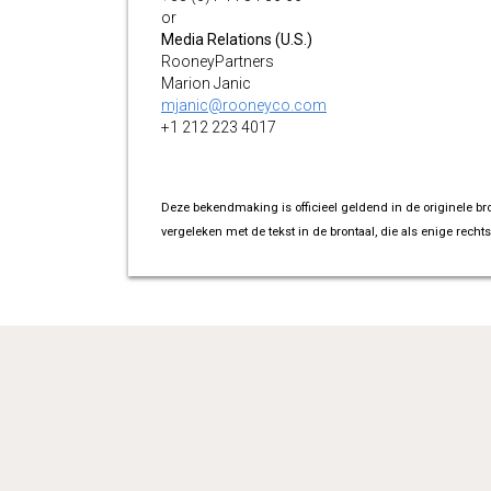
or
Media Relations (U.S.)
RooneyPartners
Marion Janic
mjanic@rooneyco.com
+1 212 223 4017
Deze bekendmaking is officieel geldend in de originele br
vergeleken met de tekst in de brontaal, die als enige rechts