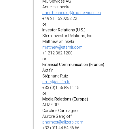
MC Services AG
Anne Hennecke
anne.hennecke@mc-services.eu
+49 211 529252 22
or
Investor Relations (U.S.)
Stern Investor Relations, Inc.
Matthew Shinseki
matthew@sternir.com
+1 212 362 1200
or
Financial Communication (France)
Actifin
Stéphane Ruiz
sruiz@actifin.fr
+33 (0)1 56 88 11 15
or
Media Relations (Europe)
ALIZE RP
Caroline Carmagnol
Aurore Gangloff
pharnext@alizerp.com
+33 (0)1 44 54 36 66