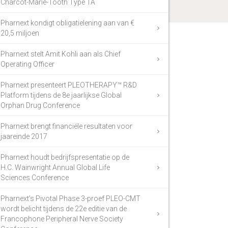
Charcot-Marie-Tooth Type 1A
Pharnext kondigt obligatielening aan van €
20,5 miljoen
Pharnext stelt Amit Kohli aan als Chief
Operating Officer
Pharnext presenteert PLEOTHERAPY™ R&D
Platform tijdens de 8e jaarlijkse Global
Orphan Drug Conference
Pharnext brengt financiële resultaten voor
jaareinde 2017
Pharnext houdt bedrijfspresentatie op de
H.C. Wainwright Annual Global Life
Sciences Conference
Pharnext’s Pivotal Phase 3-proef PLEO-CMT
wordt belicht tijdens de 22e editie van de
Francophone Peripheral Nerve Society