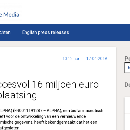
chten
English press releases
P
10:12 uur
12-04-2018
cesvol 16 miljoen euro
De
plaatsing
ALPHA) (FR0011191287 – ALPHA),
een biofarmaceutisch
eeft voor de ontwikkeling van een vernieuwende
omische gegevens, heeft bekendgemaakt dat het een
 afgesloten.