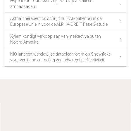
Hyperice introduceert Virgil van Dijk als atleet-
ambassadeur
Astria Therapeutics schrijft nu HAE-patiënten in de
Europese Unie in voor de ALPHA-ORBIT Fase 3-studie
Xylem kondigt verkoop aan van meetactiva buiten
Noord-Amerika
NIQ lanceert wereldwijde datacleanroom op Snowflake
voor verrijking en meting van advertentie-effectiviteit