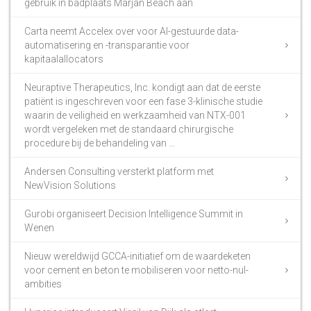
gebruik in badplaats Marjan Beach aan
Carta neemt Accelex over voor AI-gestuurde data-
automatisering en -transparantie voor
kapitaalallocators
Neuraptive Therapeutics, Inc. kondigt aan dat de eerste
patiënt is ingeschreven voor een fase 3-klinische studie
waarin de veiligheid en werkzaamheid van NTX-001
wordt vergeleken met de standaard chirurgische
procedure bij de behandeling van …
Andersen Consulting versterkt platform met
NewVision Solutions
Gurobi organiseert Decision Intelligence Summit in
Wenen
Nieuw wereldwijd GCCA-initiatief om de waardeketen
voor cement en beton te mobiliseren voor netto-nul-
ambities