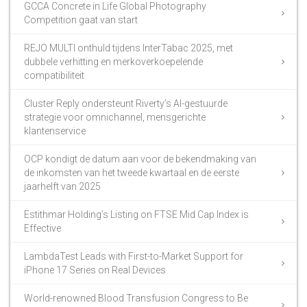
GCCA Concrete in Life Global Photography
Competition gaat van start
REJO MULTI onthuld tijdens InterTabac 2025, met
dubbele verhitting en merkoverkoepelende
compatibiliteit
Cluster Reply ondersteunt Riverty’s AI-gestuurde
strategie voor omnichannel, mensgerichte
klantenservice
OCP kondigt de datum aan voor de bekendmaking van
de inkomsten van het tweede kwartaal en de eerste
jaarhelft van 2025
Estithmar Holding’s Listing on FTSE Mid Cap Index is
Effective
LambdaTest Leads with First-to-Market Support for
iPhone 17 Series on Real Devices
World-renowned Blood Transfusion Congress to Be