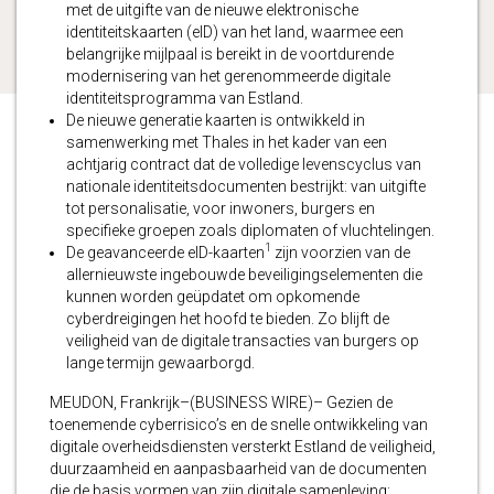
met de uitgifte van de nieuwe elektronische
identiteitskaarten (eID) van het land, waarmee een
belangrijke mijlpaal is bereikt in de voortdurende
modernisering van het gerenommeerde digitale
identiteitsprogramma van Estland.
De nieuwe generatie kaarten is ontwikkeld in
samenwerking met Thales in het kader van een
achtjarig contract dat de volledige levenscyclus van
nationale identiteitsdocumenten bestrijkt: van uitgifte
tot personalisatie, voor inwoners, burgers en
specifieke groepen zoals diplomaten of vluchtelingen.
1
De geavanceerde eID-kaarten
zijn voorzien van de
allernieuwste ingebouwde beveiligingselementen die
kunnen worden geüpdatet om opkomende
cyberdreigingen het hoofd te bieden. Zo blijft de
veiligheid van de digitale transacties van burgers op
lange termijn gewaarborgd.
MEUDON, Frankrijk–(BUSINESS WIRE)– Gezien de
toenemende cyberrisico’s en de snelle ontwikkeling van
digitale overheidsdiensten versterkt Estland de veiligheid,
duurzaamheid en aanpasbaarheid van de documenten
die de basis vormen van zijn digitale samenleving: