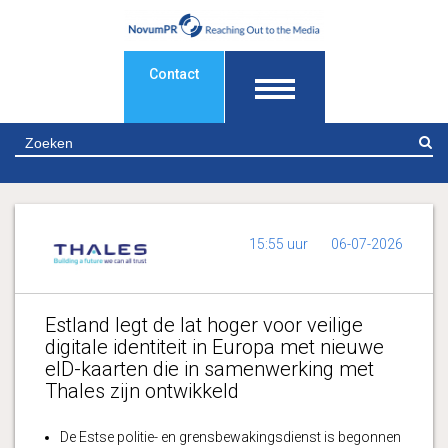
Contact
Z
15:55 uur
06-07-2026
Estland legt de lat hoger voor veilige
digitale identiteit in Europa met nieuwe
eID-kaarten die in samenwerking met
Thales zijn ontwikkeld
De Estse politie- en grensbewakingsdienst is begonnen