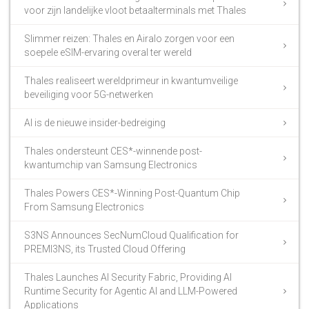
voor zijn landelijke vloot betaalterminals met Thales
Slimmer reizen: Thales en Airalo zorgen voor een
soepele eSIM-ervaring overal ter wereld
Thales realiseert wereldprimeur in kwantumveilige
beveiliging voor 5G-netwerken
AI is de nieuwe insider-bedreiging
Thales ondersteunt CES*-winnende post-
kwantumchip van Samsung Electronics
Thales Powers CES*-Winning Post-Quantum Chip
From Samsung Electronics
S3NS Announces SecNumCloud Qualification for
PREMI3NS, its Trusted Cloud Offering
Thales Launches AI Security Fabric, Providing AI
Runtime Security for Agentic AI and LLM-Powered
Applications