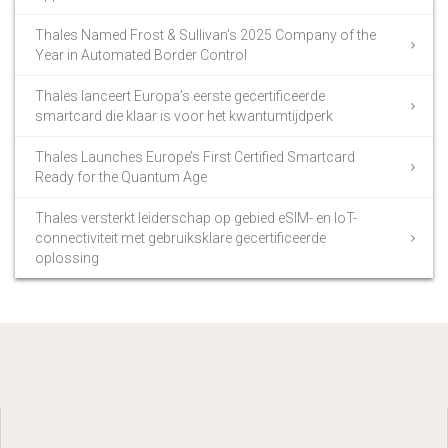
Thales Named Frost & Sullivan’s 2025 Company of the
Year in Automated Border Control
Thales lanceert Europa’s eerste gecertificeerde
smartcard die klaar is voor het kwantumtijdperk
Thales Launches Europe’s First Certified Smartcard
Ready for the Quantum Age
Thales versterkt leiderschap op gebied eSIM- en IoT-
connectiviteit met gebruiksklare gecertificeerde
oplossing