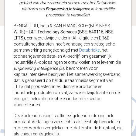
gebied van duurzaamheid samen met het Databricks-
platform om
Engineering Intelligence
in industriële
processen te versnellen.
BENGALURU, India & SAN FRANCISCO–(BUSINESS
WIRE)–
L&T Technology Services (BSE: 540115, NSE:
LTTS)
, een wereldwijde leider in AI-, digitale en ER&D-
consultancydiensten, heeft vandaag een strategische
samenwerking aangekondigd met
Databricks
, het
toonaangevende data- en AI-bedrijf, om gezamenlijk
industriële AI-oplossingen te ontwikkelen en te leveren die
Engineering Intelligence (EI)
bevorderen voor
kapitaalintensieve bedrijven. Het samenwerkingsverband,
dat is gebaseerd op het duurzaamheidssegment van
LTTS dat procestechniek, discrete productie en
industriële producten omvat, zal wereldwijd klanten in de
energie-, petrochemische en industriële sector
ondersteunen.
Deze bekendmaking is officieel geldend in de originele
brontaal. Vertalingen zijn slechts als leeshulp bedoeld en
moeten worden vergeleken met de tekst in de brontaal, die
als enige rechtsgeldig is.