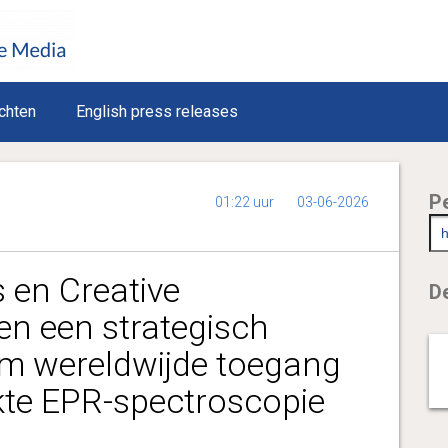
chten
English press releases
P
01:22 uur
03-06-2026
 en Creative
De
en een strategisch
m wereldwijde toegang
te EPR-spectroscopie