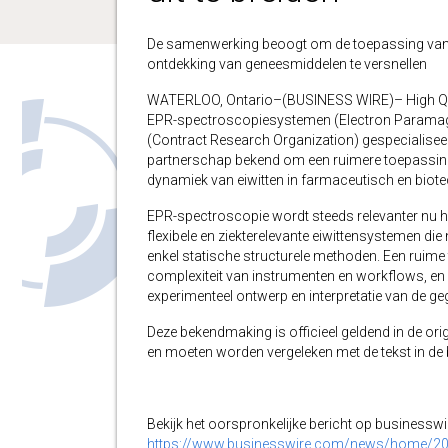
De samenwerking beoogt om de toepassing van E
ontdekking van geneesmiddelen te versnellen
WATERLOO, Ontario–(BUSINESS WIRE)– High Q T
EPR-spectroscopiesystemen (Electron Paramagn
(Contract Research Organization) gespecialiseer
partnerschap bekend om een ruimere toepassin
dynamiek van eiwitten in farmaceutisch en biot
EPR-spectroscopie wordt steeds relevanter nu h
flexibele en ziekterelevante eiwittensystemen di
enkel statische structurele methoden. Een ruime 
complexiteit van instrumenten en workflows, en 
experimenteel ontwerp en interpretatie van de g
Deze bekendmaking is officieel geldend in de orig
en moeten worden vergeleken met de tekst in de br
Bekijk het oorspronkelijke bericht op businessw
https://www.businesswire.com/news/home/2