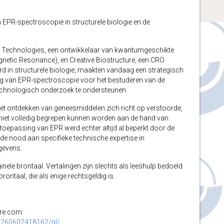
PR-spectroscopie in structurele biologie en de
echnologies, een ontwikkelaar van kwantumgeschikte
etic Resonance), en Creative Biostructure, een CRO
d in structurele biologie, maakten vandaag een strategisch
g van EPR-spectroscopie voor het bestuderen van de
echnologisch onderzoek te ondersteunen.
et ontdekken van geneesmiddelen zich richt op verstoorde,
e niet volledig begrepen kunnen worden aan de hand van
toepassing van EPR werd echter altijd al beperkt door de
de nood aan specifieke technische expertise in
egevens.
inele brontaal. Vertalingen zijn slechts als leeshulp bedoeld
ontaal, die als enige rechtsgeldig is.
ire.com:
0260602418162/nl/