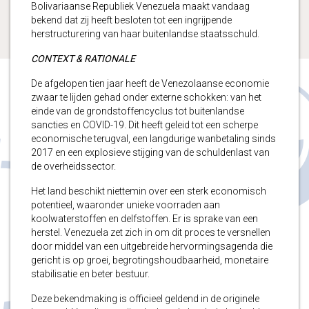
Bolivariaanse Republiek Venezuela maakt vandaag
bekend dat zij heeft besloten tot een ingrijpende
herstructurering van haar buitenlandse staatsschuld.
CONTEXT & RATIONALE
De afgelopen tien jaar heeft de Venezolaanse economie
zwaar te lijden gehad onder externe schokken: van het
einde van de grondstoffencyclus tot buitenlandse
sancties en COVID-19. Dit heeft geleid tot een scherpe
economische terugval, een langdurige wanbetaling sinds
2017 en een explosieve stijging van de schuldenlast van
de overheidssector.
Het land beschikt niettemin over een sterk economisch
potentieel, waaronder unieke voorraden aan
koolwaterstoffen en delfstoffen. Er is sprake van een
herstel. Venezuela zet zich in om dit proces te versnellen
door middel van een uitgebreide hervormingsagenda die
gericht is op groei, begrotingshoudbaarheid, monetaire
stabilisatie en beter bestuur.
Deze bekendmaking is officieel geldend in de originele