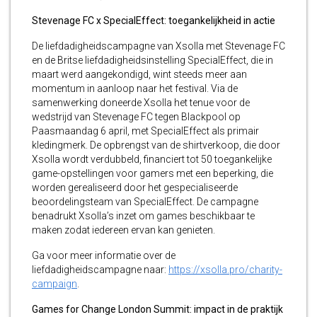
Stevenage FC x SpecialEffect: toegankelijkheid in actie
De liefdadigheidscampagne van Xsolla met Stevenage FC
en de Britse liefdadigheidsinstelling SpecialEffect, die in
maart werd aangekondigd, wint steeds meer aan
momentum in aanloop naar het festival. Via de
samenwerking doneerde Xsolla het tenue voor de
wedstrijd van Stevenage FC tegen Blackpool op
Paasmaandag 6 april, met SpecialEffect als primair
kledingmerk. De opbrengst van de shirtverkoop, die door
Xsolla wordt verdubbeld, financiert tot 50 toegankelijke
game-opstellingen voor gamers met een beperking, die
worden gerealiseerd door het gespecialiseerde
beoordelingsteam van SpecialEffect. De campagne
benadrukt Xsolla’s inzet om games beschikbaar te
maken zodat iedereen ervan kan genieten.
Ga voor meer informatie over de
liefdadigheidscampagne naar:
https://xsolla.pro/charity-
campaign
.
Games for Change London Summit: impact in de praktijk