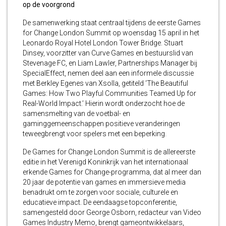
op de voorgrond
De samenwerking staat centraal tijdens de eerste Games
for Change London Summit op woensdag 15 april in het
Leonardo Royal Hotel London Tower Bridge. Stuart
Dinsey, voorzitter van Curve Games en bestuurslid van
Stevenage FC, en Liam Lawler, Partnerships Manager bij
SpecialEffect, nemen deel aan een informele discussie
met Berkley Egenes van Xsolla, getiteld ‘The Beautiful
Games: How Two Playful Communities Teamed Up for
Real-World Impact.’ Hierin wordt onderzocht hoe de
samensmelting van de voetbal- en
gaminggemeenschappen positieve veranderingen
teweegbrengt voor spelers met een beperking.
De Games for Change London Summit is de allereerste
editie in het Verenigd Koninkrijk van het internationaal
erkende Games for Change-programma, dat al meer dan
20 jaar de potentie van games en immersieve media
benadrukt om te zorgen voor sociale, culturele en
educatieve impact. De eendaagse topconferentie,
samengesteld door George Osborn, redacteur van Video
Games Industry Memo, brengt gameontwikkelaars,