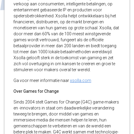
verkoop aan consumenten, intelligente betalingen, op
entertainment gebaseerde IP en producten voor
spelersbetrokkenheid. Xsolla helpt ontwikkelaars bij het
financieren, distribueren, op de markt brengen en
monetiseren van hun games op grote schaal. Xsolla, dat
door meer dan 60% van de 100 meest winstgevende
games wordt vertrouwd, fungeert als de officiële
betaalprovider in meer dan 200 landen en biedt toegang
tot meer dan 1000 lokale betaalmethoden wereldwijd.
Xsolla gelooft sterk in de toekomst van gaming en zet
zich vol overtuiging in om kansen te creëren en groei te
stimuleren voor makers overal ter wereld.
Ga voor meer informatie naar
xsolla.com
Over Games for Change
Sinds 2004 stelt Games for Change (G4C) game-makers
en -innovators in staat om daadwerkelijke verandering
teweeg te brengen, door middel van games en
immersieve media die mensen helpen te leren, hun
gemeenschappen te verbeteren en van de wereld een
betere plek te maken. G4C werkt samen met technologie-