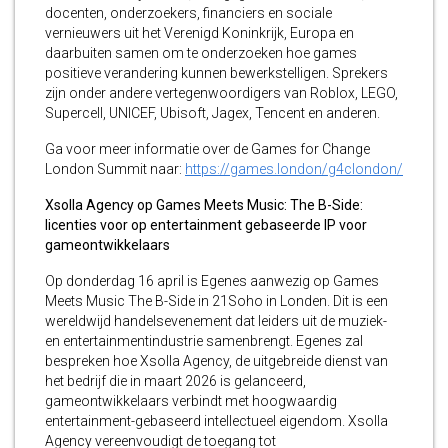
docenten, onderzoekers, financiers en sociale
vernieuwers uit het Verenigd Koninkrijk, Europa en
daarbuiten samen om te onderzoeken hoe games
positieve verandering kunnen bewerkstelligen. Sprekers
zijn onder andere vertegenwoordigers van Roblox, LEGO,
Supercell, UNICEF, Ubisoft, Jagex, Tencent en anderen.
Ga voor meer informatie over de Games for Change
London Summit naar:
https://games.london/g4clondon/
Xsolla Agency op Games Meets Music: The B-Side:
licenties voor op entertainment gebaseerde IP voor
gameontwikkelaars
Op donderdag 16 april is Egenes aanwezig op Games
Meets Music The B-Side in 21Soho in Londen. Dit is een
wereldwijd handelsevenement dat leiders uit de muziek-
en entertainmentindustrie samenbrengt. Egenes zal
bespreken hoe Xsolla Agency, de uitgebreide dienst van
het bedrijf die in maart 2026 is gelanceerd,
gameontwikkelaars verbindt met hoogwaardig
entertainment-gebaseerd intellectueel eigendom. Xsolla
Agency vereenvoudigt de toegang tot