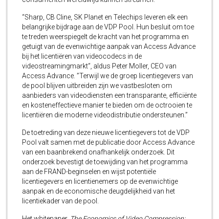
“Sharp, CB Cline, SK Planet en Telechips leveren elk een
belangrijke bijdrage aan de VDP Pool. Hun besluit om toe
te treden weerspiegelt de kracht van het programma en
getuigt van de evenwichtige aanpak van Access Advance
bij het licentiëren van videocodecs in de
videostreamingmarkt“, aldus Peter Moller, CEO van
Access Advance. ”Terwijl we de groep licentiegevers van
de pool blijven uitbreiden zijn we vastbesloten om
aanbieders van videodiensten een transparante, efficiënte
en kosteneffectieve manier te bieden om de octrooien te
licentiëren die moderne videodistributie ondersteunen.”
De toetreding van deze nieuwe licentiegevers tot de VDP
Pool valt samen met de publicatie door Access Advance
van een baanbrekend onafhankelijk onderzoek. Dit
onderzoek bevestigt de toewijding van het programma
aan de FRAND-beginselen en wijst potentiële
licentiegevers en licentienemers op de evenwichtige
aanpak en de economische deugdelijkheid van het
licentiekader van de pool.
Het whitepaper,
The Economics of Video Compression: