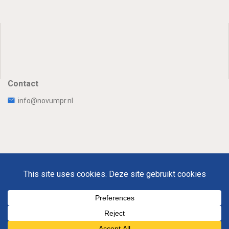
Contact
info@novumpr.nl
Uw Privacy
Disclaimer
Novumpr © 2026
Om