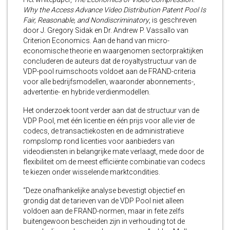
Why the Access Advance Video Distribution Patent Pool Is
Fair, Reasonable, and Nondiscriminatory
, is geschreven
door J. Gregory Sidak en Dr. Andrew P. Vassallo van
Criterion Economics. Aan de hand van micro-
economische theorie en waargenomen sectorpraktijken
concluderen de auteurs dat de royaltystructuur van de
VDP-pool ruimschoots voldoet aan de FRAND-criteria
voor alle bedrijfsmodellen, waaronder abonnements-,
advertentie- en hybride verdienmodellen.
Het onderzoek toont verder aan dat de structuur van de
VDP Pool, met één licentie en één prijs voor alle vier de
codecs, de transactiekosten en de administratieve
rompslomp rond licenties voor aanbieders van
videodiensten in belangrijke mate verlaagt, mede door de
flexibiliteit om de meest efficiënte combinatie van codecs
te kiezen onder wisselende marktcondities.
“Deze onafhankelijke analyse bevestigt objectief en
grondig dat de tarieven van de VDP Pool niet alleen
voldoen aan de FRAND-normen, maar in feite zelfs
buitengewoon bescheiden zijn in verhouding tot de