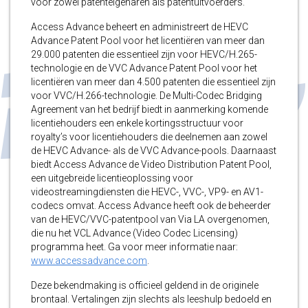
voor zowel patenteigenaren als patentuitvoerders.
Access Advance beheert en administreert de HEVC
Advance Patent Pool voor het licentiëren van meer dan
29.000 patenten die essentieel zijn voor HEVC/H.265-
technologie en de VVC Advance Patent Pool voor het
licentiëren van meer dan 4.500 patenten die essentieel zijn
voor VVC/H.266-technologie. De Multi-Codec Bridging
Agreement van het bedrijf biedt in aanmerking komende
licentiehouders een enkele kortingsstructuur voor
royalty’s voor licentiehouders die deelnemen aan zowel
de HEVC Advance- als de VVC Advance-pools. Daarnaast
biedt Access Advance de Video Distribution Patent Pool,
een uitgebreide licentieoplossing voor
videostreamingdiensten die HEVC-, VVC-, VP9- en AV1-
codecs omvat. Access Advance heeft ook de beheerder
van de HEVC/VVC-patentpool van Via LA overgenomen,
die nu het VCL Advance (Video Codec Licensing)
programma heet. Ga voor meer informatie naar:
www.accessadvance.com
.
Deze bekendmaking is officieel geldend in de originele
brontaal. Vertalingen zijn slechts als leeshulp bedoeld en