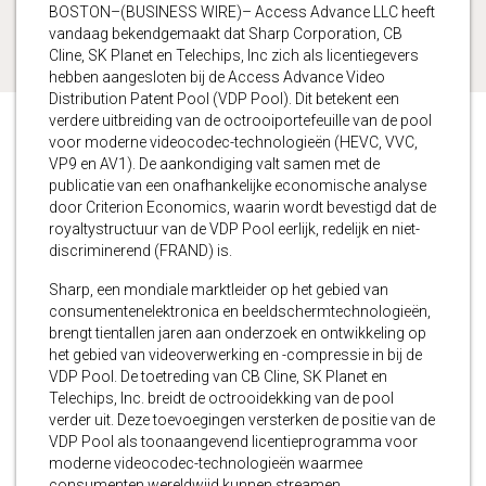
BOSTON–(BUSINESS WIRE)– Access Advance LLC heeft
vandaag bekendgemaakt dat Sharp Corporation, CB
Cline, SK Planet en Telechips, Inc zich als licentiegevers
hebben aangesloten bij de Access Advance Video
Distribution Patent Pool (VDP Pool). Dit betekent een
verdere uitbreiding van de octrooiportefeuille van de pool
voor moderne videocodec-technologieën (HEVC, VVC,
VP9 en AV1). De aankondiging valt samen met de
publicatie van een onafhankelijke economische analyse
door Criterion Economics, waarin wordt bevestigd dat de
royaltystructuur van de VDP Pool eerlijk, redelijk en niet-
discriminerend (FRAND) is.
Sharp, een mondiale marktleider op het gebied van
consumentenelektronica en beeldschermtechnologieën,
brengt tientallen jaren aan onderzoek en ontwikkeling op
het gebied van videoverwerking en -compressie in bij de
VDP Pool. De toetreding van CB Cline, SK Planet en
Telechips, Inc. breidt de octrooidekking van de pool
verder uit. Deze toevoegingen versterken de positie van de
VDP Pool als toonaangevend licentieprogramma voor
moderne videocodec-technologieën waarmee
consumenten wereldwijd kunnen streamen.