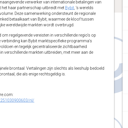
onaangevende verwerker van internationale betalingen van
 het haar partnerschap uitbreidt met
Bybit
, ’s werelds
svolume. Deze samenwerking ondersteunt de regionale
inked betaalkaart van Bybit, waarmee de kloof tussen
grijke wereldwijde markten wordt overbrugd.
om regelgevende vereisten in verschillende regio’s op
le verbinding kan Bybit marktspecifieke programma’s
oldoen en tegelijk gecentraliseerde zichtbaarheid
el in verschillende markten uitbreiden, met meer aan de
inele brontaal. Vertalingen zijn slechts als leeshulp bedoeld
ontaal, die als enige rechtsgeldig is.
ire.com:
0251030900603/nl/