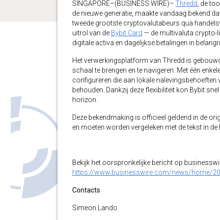
SINGAPORE–(BUSINESS WIRE)–
Thredd
, de to
de nieuwe generatie, maakte vandaag bekend dat
tweede grootste cryptovalutabeurs qua handel
uitrol van de
Bybit Card
— de multivaluta crypto-l
digitale activa en dagelijkse betalingen in belan
Het verwerkingsplatform van Thredd is gebouwd 
schaal te brengen en te navigeren. Met één enke
configureren die aan lokale nalevingsbehoeften v
behouden. Dankzij deze flexibiliteit kon Bybit sn
horizon.
Deze bekendmaking is officieel geldend in de orig
en moeten worden vergeleken met de tekst in de br
Bekijk het oorspronkelijke bericht op businessw
https://www.businesswire.com/news/home/2
Contacts
Simeon Lando