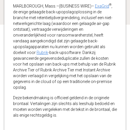
®
MARLBOROUGH, Mass.–(BUSINESS WIRE)–
ExaGrid
,
de enige gelaagde back-upopslagoplossing in de
branche met retentietijdvergrendeling, inclusief een niet-
netwerkgerichte laag (waardoor een gelaagde air-gap
ontstaat), vertraagde verwijderingen en
onveranderlijkheid voor ransomwareherstel, heeft
vandaag aangekondigd dat zijn gelaagde back-
upopslagapparaten nu kunnen worden gebruikt als
doelwit voor
Rubrik
-back-upsoftware. Dankzij
geavanceerde gegevensdeduplicatie zullen de kosten
voor het opslaan van back-ups met behulp van de Rubrik
Archive Tier of Rubrik Archive Tier met Instant Archive
worden verlaagd in vergelijking met het opslaan van de
gegevens in de cloud of op een traditionele on-premise
opslag.
Deze bekendmaking is officieel geldend in de originele
brontaal. Vertalingen zijn slechts als leeshulp bedoeld en
moeten worden vergeleken met de tekst in de brontaal, die
als enige rechtsgeldig is.