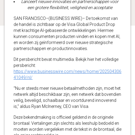
Lanceert nieuwe innovaties en partnerschappen voor
een grotere flexibiliteit, veiligheid en acceptatie
SAN FRANCISCO–(BUSINESS WIRE)– De toekomst van
de handel is zichtbaar op de Visa Global Product Drop
met krachtige AI-gebaseerde ontwikkelingen. Hiermee
kunnen consumenten producten vinden en kopen met AI,
en worden zij geïnformeerd over nieuwe strategische
partnerschappen en productinnovaties.
Dit persbericht bevat multimedia. Bekijk hier het volledige
persbericht:
https://www.businesswire.com/news/home/202504306
41049/nl/
“Nu er steeds meer nieuwe betaalmethoden zijn, moet het
netwerk altijd beschikbaar zijn, een netwerk dat bovendien
veilig, beveiligd, schaalbaar en voortdurend innoverend
is,” aldus Ryan McInerney, CEO van Visa.
Deze bekendmaking is officieel geldend in de originele
brontaal. Vertalingen zijn slechts als leeshulp bedoeld en
moeten worden vergeleken met de tekst in de brontaal, die