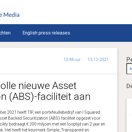
chten
English press releases
P
13:48 uur
13-12-2021
olle nieuwe Asset
De
n (ABS)-faciliteit aan
21 heeft TIP, een portefeuillebedrijf van I Squared
et Backed Securitization (ABS)-faciliteit opgezet voor
cility bedraagt € 200 miljoen met een looptijd van 2 jaar en
 Het heeft het keurmerk Simple, Transparent en