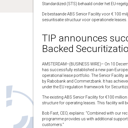
Standardized (STS) behaald onder het EU-regelge
De bestaande ABS Senior Facility voor € 100 mi
sesuritisatie structuur voor operationele lease
TIP announces succ
Backed Securitizatio
AMSTERDAM–(BUSINESS WIRE)– On 10 December 2
has successfully established a new pan-European
operational lease portfolio. The Senior Facility 
by Rabobank and Commerzbank. It has achieved 
under the EU regulation framework for Securitiza
The existing ABS Senior Facility for €100 millio
structure for operating leases. This facility will
Bob Fast, CEO, explains: “Combined with our rec
programme provides us with additional support 
customers.”