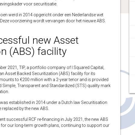
vingskader voor securitisatie.
ljoen werd in 2014 opgericht onder een Nederlandse wet
s. Deze voorziening wordt vervangen door het nieuwe ABS.
essful new Asset
n (ABS) facility
021, TIP, a portfolio company of I Squared Capital,
 Asset Backed Securitization (ABS) facility for its
amounts to €200 million with a 2-year tenor and is provided
Simple, Transparent and Standardized (STS) quality mark
tion.
n was established in 2014 under a Dutch law Securitisation
 be replaced by the new ABS.
ent successful RCF re-financing in July 2021, the new ABS
for our long-term growth plans, continuing to support our