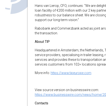
Hans van Lierop, CFO, continues: “We are deli
loan facility of €200 million with our 2 key p
robustness to our balance sheet. We are closing 
support our long-term vision.”
Rabobank and Commerzbank acted as joint arran
the transaction.
About TIP
Headquartered in Amsterdam, the Netherlands, T
service providers, specialising in trailer leasing
services and provides these to transportation 
services customers from 102+ locations spread
More info:
https://www.tipeurope.com
View source version on businesswire.com:
https://www.businesswire.com/news/home/2
Contacts