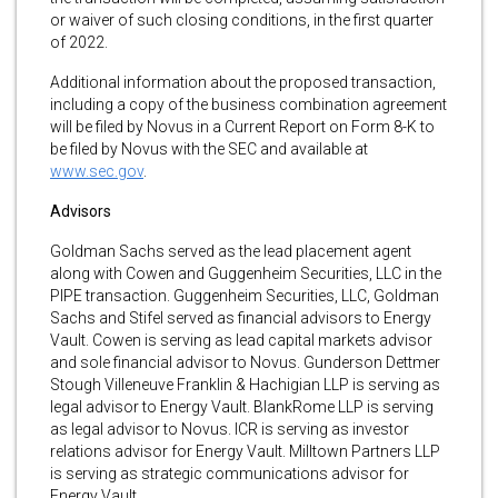
or waiver of such closing conditions, in the first quarter
of 2022.
Additional information about the proposed transaction,
including a copy of the business combination agreement
will be filed by Novus in a Current Report on Form 8-K to
be filed by Novus with the SEC and available at
www.sec.gov
.
Advisors
Goldman Sachs served as the lead placement agent
along with Cowen and Guggenheim Securities, LLC in the
PIPE transaction. Guggenheim Securities, LLC, Goldman
Sachs and Stifel served as financial advisors to Energy
Vault. Cowen is serving as lead capital markets advisor
and sole financial advisor to Novus. Gunderson Dettmer
Stough Villeneuve Franklin & Hachigian LLP is serving as
legal advisor to Energy Vault. BlankRome LLP is serving
as legal advisor to Novus. ICR is serving as investor
relations advisor for Energy Vault. Milltown Partners LLP
is serving as strategic communications advisor for
Energy Vault.