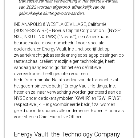
transactie zal naar verwachting in het eerste kwartaal
van 2022 worden afgerond, afhankelijk van de
gebruikelijke sluitingsvoorwaarden.
INDIANAPOLIS & WESTLAKE VILLAGE, Californië–
(BUSINESS WIRE)– Novus Capital Corporation II (NYSE:
NXU, NXU.U, NXU WS) (“Novus”), een Amerikaans
beursgenoteerd overnamebedrijf voor speciale
doeleinden, en Energy Vault, Inc ., het bedrijf dat op
zwaartekracht gebaseerde energieopslagoplossingen op
rasterschaal creëert met zijn eigen technologie, heeft
vandaag aangekondigd dat het een definitieve
overeenkomst heeft gesloten voor een
bedrijfscombinatie. Na afronding van de transactie zal
het gecombineerde bedrijf Energy Vault Holdings, Inc.
heten en zal naar verwachting worden genoteerd aan de
NYSE onder de tickersymbolen “GWHR” en “GWHR WS”,
respectievelijk. Het gecombineerde bedrijf zal worden
geleid door de succesvolle ondernemer Robert Piconi als
voorzitter en Chief Executive Officer.
Energy Vault, the Technology Company