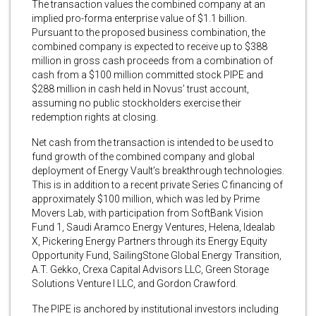
The transaction values the combined company at an
implied pro-forma enterprise value of $1.1 billion.
Pursuant to the proposed business combination, the
combined company is expected to receive up to $388
million in gross cash proceeds from a combination of
cash from a $100 million committed stock PIPE and
$288 million in cash held in Novus’ trust account,
assuming no public stockholders exercise their
redemption rights at closing.
Net cash from the transaction is intended to be used to
fund growth of the combined company and global
deployment of Energy Vault’s breakthrough technologies.
This is in addition to a recent private Series C financing of
approximately $100 million, which was led by Prime
Movers Lab, with participation from SoftBank Vision
Fund 1, Saudi Aramco Energy Ventures, Helena, Idealab
X, Pickering Energy Partners through its Energy Equity
Opportunity Fund, SailingStone Global Energy Transition,
A.T. Gekko, Crexa Capital Advisors LLC, Green Storage
Solutions Venture I LLC, and Gordon Crawford.
The PIPE is anchored by institutional investors including