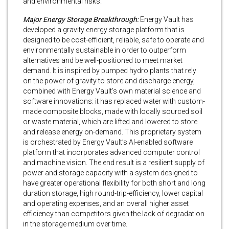
and environmental risks.
Major Energy Storage Breakthrough:
Energy Vault has
developed a gravity energy storage platform that is
designed to be cost-efficient, reliable, safe to operate and
environmentally sustainable in order to outperform
alternatives and be well-positioned to meet market
demand. It is inspired by pumped hydro plants that rely
on the power of gravity to store and discharge energy,
combined with Energy Vault’s own material science and
software innovations: it has replaced water with custom-
made composite blocks, made with locally sourced soil
or waste material, which are lifted and lowered to store
and release energy on-demand. This proprietary system
is orchestrated by Energy Vault’s AI-enabled software
platform that incorporates advanced computer control
and machine vision. The end result is a resilient supply of
power and storage capacity with a system designed to
have greater operational flexibility for both short and long
duration storage, high round-trip-efficiency, lower capital
and operating expenses, and an overall higher asset
efficiency than competitors given the lack of degradation
in the storage medium over time.