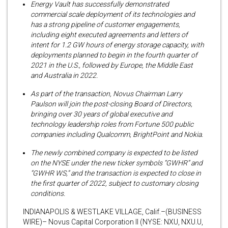
Energy Vault has successfully demonstrated
commercial scale deployment of its technologies and
has a strong pipeline of customer engagements,
including eight executed agreements and letters of
intent for 1.2 GW hours of energy storage capacity, with
deployments planned to begin in the fourth quarter of
2021 in the U.S., followed by Europe, the Middle East
and Australia in 2022.
As part of the transaction, Novus Chairman Larry
Paulson will join the post-closing Board of Directors,
bringing over 30 years of global executive and
technology leadership roles from Fortune 500 public
companies including Qualcomm, BrightPoint and Nokia.
The newly combined company is expected to be listed
on the NYSE under the new ticker symbols “GWHR” and
“GWHR WS,” and the transaction is expected to close in
the first quarter of 2022, subject to customary closing
conditions.
INDIANAPOLIS & WESTLAKE VILLAGE, Calif.–(BUSINESS
WIRE)– Novus Capital Corporation II (NYSE: NXU, NXU.U,