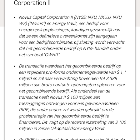
Corporation II
Novus Capital Corporation II (NYSE: NXU, NXU.U, NXU
WS) (“Novus”) en Energy Vault, een bedrijf voor
energieopslagoplossingen, kondigen gezamenlijk aan
dat ze een definitieve overeenkomst zijn aangegaan
voor een bedrijfscombinatie; bij sluiting wordt verwacht
dat het gecombineerde bedrijf op NYSE handelt onder
het symbool “GWHR”.
De transactie waardeert het gecombineerde bedrijf op
een impliciete pro-forma ondernemingswaarde van $ 1,1
miljard en zal naar verwachting bovendien tot $ 388
miljoen aan bruto contante opbrengsten opleveren voor
het gecombineerde bedrijf. Als onderdeel van de
transactie heeft Novus II $ 100 miljoen aan
toezeggingen ontvangen voor een gewone aandelen
PIPE, die onder andere zal worden gebruikt om de
groeistrategie van het gecombineerde bedrijf te
financieren. Dit volgt op de recente inzameling van $ 100
miljoen in Series C-kapitaal door Energy Vault.
De PIPE is verankerd door strategische en institutionele