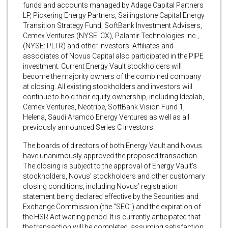
funds and accounts managed by Adage Capital Partners
LP, Pickering Energy Partners, Sailingstone Capital Energy
Transition Strategy Fund, SoftBank Investment Advisers,
Cemex Ventures (NYSE: CX), Palantir Technologies Inc.,
(NYSE: PLTR) and other investors. Affiliates and
associates of Novus Capital also participated in the PIPE
investment. Current Energy Vault stockholders will
become the majority owners of the combined company
at closing. All existing stockholders and investors will
continue to hold their equity ownership, including Idealab,
Cemex Ventures, Neotribe, SoftBank Vision Fund 1,
Helena, Saudi Aramco Energy Ventures as well as all
previously announced Series C investors.
The boards of directors of both Energy Vault and Novus
have unanimously approved the proposed transaction.
The closing is subject to the approval of Energy Vault’s
stockholders, Novus’ stockholders and other customary
closing conditions, including Novus’ registration
statement being declared effective by the Securities and
Exchange Commission (the “SEC”) and the expiration of
the HSR Act waiting period. It is currently anticipated that
the transaction will be completed, assuming satisfaction