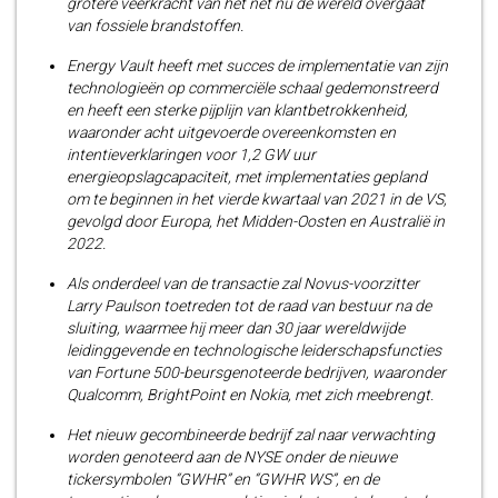
grotere veerkracht van het net nu de wereld overgaat
van fossiele brandstoffen.
Energy Vault heeft met succes de implementatie van zijn
technologieën op commerciële schaal gedemonstreerd
en heeft een sterke pijplijn van klantbetrokkenheid,
waaronder acht uitgevoerde overeenkomsten en
intentieverklaringen voor 1,2 GW uur
energieopslagcapaciteit, met implementaties gepland
om te beginnen in het vierde kwartaal van 2021 in de VS,
gevolgd door Europa, het Midden-Oosten en Australië in
2022.
Als onderdeel van de transactie zal Novus-voorzitter
Larry Paulson toetreden tot de raad van bestuur na de
sluiting, waarmee hij meer dan 30 jaar wereldwijde
leidinggevende en technologische leiderschapsfuncties
van Fortune 500-beursgenoteerde bedrijven, waaronder
Qualcomm, BrightPoint en Nokia, met zich meebrengt.
Het nieuw gecombineerde bedrijf zal naar verwachting
worden genoteerd aan de NYSE onder de nieuwe
tickersymbolen “GWHR” en “GWHR WS”, en de