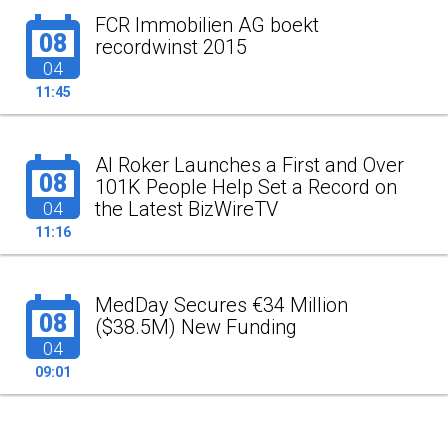
FCR Immobilien AG boekt
08
recordwinst 2015
04
11:45
Al Roker Launches a First and Over
08
101K People Help Set a Record on
the Latest BizWireTV
04
11:16
MedDay Secures €34 Million
08
($38.5M) New Funding
04
09:01