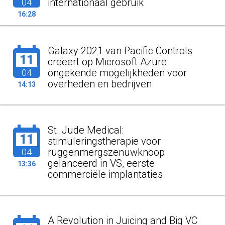
internationaal gebruik
04
16:28
Galaxy 2021 van Pacific Controls
11
creëert op Microsoft Azure
ongekende mogelijkheden voor
04
overheden en bedrijven
14:13
St. Jude Medical:
11
stimuleringstherapie voor
ruggenmergszenuwknoop
04
gelanceerd in VS, eerste
13:36
commerciële implantaties
A Revolution in Juicing and Big VC