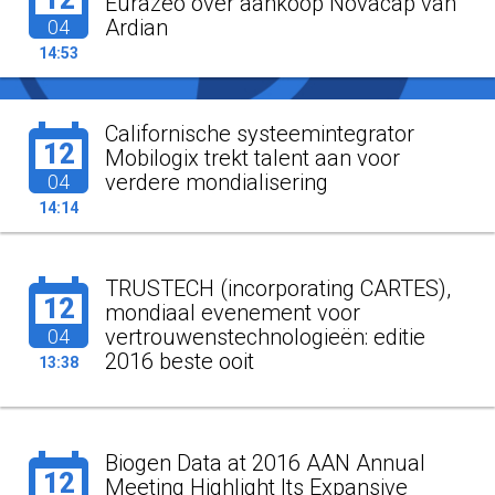
Eurazeo over aankoop Novacap van
Ardian
04
14:53
Californische systeemintegrator
12
Mobilogix trekt talent aan voor
verdere mondialisering
04
14:14
TRUSTECH (incorporating CARTES),
12
mondiaal evenement voor
vertrouwenstechnologieën: editie
04
2016 beste ooit
13:38
Biogen Data at 2016 AAN Annual
12
Meeting Highlight Its Expansive