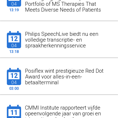
Portfolio of MS Therapies That
04
Meets Diverse Needs of Patients
13:19
Philips SpeechLive biedt nu een
12
volledige transcriptie- en
spraakherkenningsservice
04
13:18
Posiflex wint prestigieuze Red Dot
12
Award voor alles-in-een-
betaalterminal
04
03:00
CMMI Institute rapporteert vijfde
11
opeenvolgende jaar van groei en