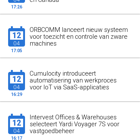
17:26
ORBCOMM lanceert nieuw systeem
12
voor toezicht en controle van zware
machines
04
17:05
Cumulocity introduceert
12
automatisering van werkproces
voor IoT via SaaS-applicaties
04
16:29
Intervest Offices & Warehouses
12
selecteert Yardi Voyager 7S voor
vastgoedbeheer
04
16:17