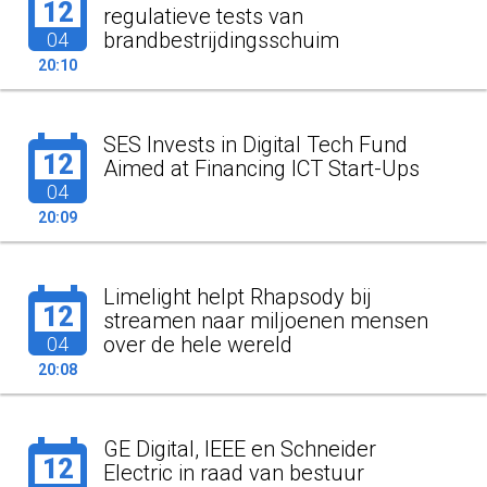
12
regulatieve tests van
brandbestrijdingsschuim
04
20:10
SES Invests in Digital Tech Fund
12
Aimed at Financing ICT Start-Ups
04
20:09
Limelight helpt Rhapsody bij
12
streamen naar miljoenen mensen
over de hele wereld
04
20:08
GE Digital, IEEE en Schneider
12
Electric in raad van bestuur