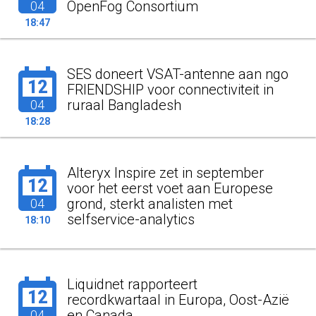
OpenFog Consortium
04
18:47
SES doneert VSAT-antenne aan ngo
12
FRIENDSHIP voor connectiviteit in
ruraal Bangladesh
04
18:28
Alteryx Inspire zet in september
12
voor het eerst voet aan Europese
grond, sterkt analisten met
04
selfservice-analytics
18:10
Liquidnet rapporteert
12
recordkwartaal in Europa, Oost-Azië
en Canada
04