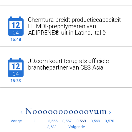
Chemtura breidt productiecapaciteit
12
LF MDI-prepolymeren van
ADIPRENE® uit in Latina, Italië
04
15:48
JD.com keert terug als officiële
12
branchepartner van CES Asia
04
15:23
Nooooooooooovum
Vorige
1
…
3,566
3,567
3,568
3,569
3,570
…
3,633
Volgende