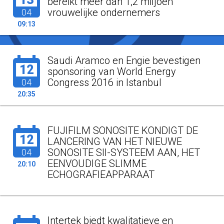
bereikt meer dan 1,2 miljoen
vrouwelijke ondernemers
04
09:13
Saudi Aramco en Engie bevestigen
12
sponsoring van World Energy
Congress 2016 in Istanbul
04
20:35
FUJIFILM SONOSITE KONDIGT DE
12
LANCERING VAN HET NIEUWE
SONOSITE SII-SYSTEEM AAN, HET
04
EENVOUDIGE SLIMME
20:10
ECHOGRAFIEAPPARAAT
Intertek biedt kwalitatieve en